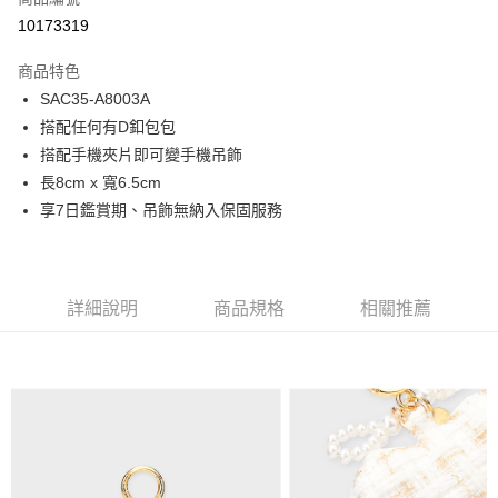
超商取貨付款
10173319
LINE Pay
商品特色
Apple Pay
SAC35-A8003A
搭配任何有D釦包包
街口支付
搭配手機夾片即可變手機吊飾
悠遊付
長8cm x 寬6.5cm
享7日鑑賞期、吊飾無納入保固服務
Google Pay
大哥付你分期
相關說明
詳細說明
商品規格
相關推薦
【大哥付你分期使用說明】
1.本服務由台灣大哥大提供，台灣大哥大用戶可立即使用無須另外申請。
運送方式
2.付款方式選擇「大哥付你分期」，訂單成立後會自動跳轉到大哥付的交易
流程，驗證手機門號後，選擇欲分期的期數、繳款截止日，確認付款後即完
全家取貨付款
成交易。
每筆NT$80，滿NT$1,500(含以上)免運費
3.實際核准額度、可分期數及費用金額請依後續交易確認頁面所載為準。
4.訂單成立30分鐘內，如未前往確認交易或遇審核未通過，訂單將自動取
付款後全家取貨
消。如遇「轉專審核」未通過狀況，表示未達大哥付你分期系統評分，恕無
法說明評估內容。
每筆NT$80，滿NT$1,500(含以上)免運費
【繳款方式說明】