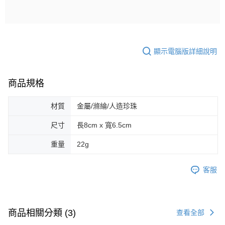
顯示電腦版詳細說明
商品規格
材質
金屬/滌綸/人造珍珠
尺寸
長8cm x 寬6.5cm
重量
22g
客服
商品相關分類 (3)
查看全部