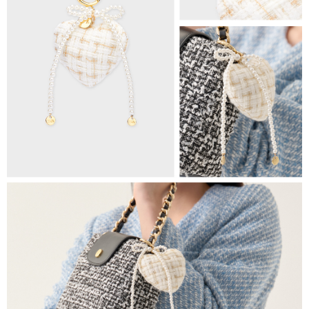
1.分期款項不併入電信帳單，「大哥付你分期」於每月結算日後寄送繳費提
萊爾富取貨付款
醒簡訊。
每筆NT$80，滿NT$1,500(含以上)免運費
2.透過簡訊連結打開帳單後，可選擇「超商條碼／台灣大直營門市／銀行轉
帳／街口支付／iPASS MONEY」等通路繳費。
付款後萊爾富取貨
【注意事項】
每筆NT$80，滿NT$1,500(含以上)免運費
1.本服務係由「台灣大哥大股份有限公司」（以下簡稱本公司）所提供，讓
用戶於交易時，得透過本服務購買商品或服務，並由商店將買賣／分期付款
7-11取貨付款
買賣價金債權讓與本公司後，依約使用本公司帳單繳交帳款。
每筆NT$80，滿NT$1,500(含以上)免運費
2.基於同意付款使用「大哥付你分期」之契約關係目的，商店將以您的個人
資料（包含姓名、電話或地址）提供予台灣大哥大進項蒐集、處理及利用，
由本公司與您本人進行分期帳單所需資料之確認、核對及更正。
付款後7-11取貨
3.完整用戶服務條款，請詳閱以下連結：
https://oppay.tw/userRule
每筆NT$80，滿NT$1,500(含以上)免運費
宅配（無提供外島）
每筆NT$100，滿NT$1,500(含以上)免運費
宅配
每筆NT$100，滿NT$1,500(含以上)免運費
付款後門市自取
免運費