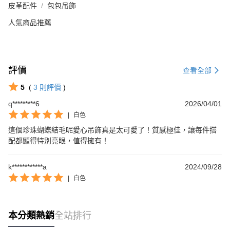
皮革配件
包包吊飾
人氣商品推薦
評價
查看全部
5
(
3
則評價
)
q*********6
2026/04/01
|
白色
這個珍珠蝴蝶結毛呢愛心吊飾真是太可愛了！質感極佳，讓每件搭
配都顯得特別亮眼，值得擁有！
k************a
2024/09/28
|
白色
本分類熱銷
全站排行