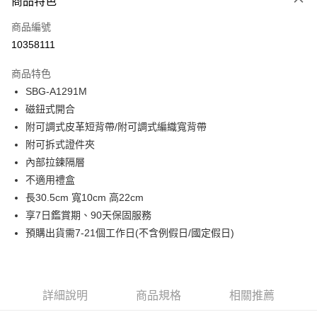
商品特色
信用卡一次付款
商品編號
超商取貨付款
10358111
LINE Pay
商品特色
Apple Pay
SBG-A1291M
磁鈕式開合
街口支付
附可調式皮革短背帶/附可調式編織寬背帶
悠遊付
附可拆式證件夾
內部拉鍊隔層
Google Pay
不適用禮盒
大哥付你分期
長30.5cm 寬10cm 高22cm
相關說明
享7日鑑賞期、90天保固服務
【大哥付你分期使用說明】
預購出貨需7-21個工作日(不含例假日/國定假日)
1.本服務由台灣大哥大提供，台灣大哥大用戶可立即使用無須另外申請。
運送方式
2.付款方式選擇「大哥付你分期」，訂單成立後會自動跳轉到大哥付的交易
流程，驗證手機門號後，選擇欲分期的期數、繳款截止日，確認付款後即完
全家取貨付款
成交易。
每筆NT$80，滿NT$1,500(含以上)免運費
3.實際核准額度、可分期數及費用金額請依後續交易確認頁面所載為準。
詳細說明
商品規格
相關推薦
4.訂單成立30分鐘內，如未前往確認交易或遇審核未通過，訂單將自動取
付款後全家取貨
消。如遇「轉專審核」未通過狀況，表示未達大哥付你分期系統評分，恕無