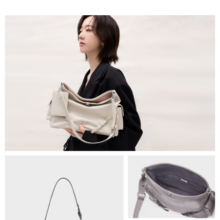
法說明評估內容。
每筆NT$80，滿NT$1,500(含以上)免運費
【繳款方式說明】
1.分期款項不併入電信帳單，「大哥付你分期」於每月結算日後寄送繳費提
萊爾富取貨付款
醒簡訊。
每筆NT$80，滿NT$1,500(含以上)免運費
2.透過簡訊連結打開帳單後，可選擇「超商條碼／台灣大直營門市／銀行轉
帳／街口支付／iPASS MONEY」等通路繳費。
付款後萊爾富取貨
【注意事項】
每筆NT$80，滿NT$1,500(含以上)免運費
1.本服務係由「台灣大哥大股份有限公司」（以下簡稱本公司）所提供，讓
用戶於交易時，得透過本服務購買商品或服務，並由商店將買賣／分期付款
7-11取貨付款
買賣價金債權讓與本公司後，依約使用本公司帳單繳交帳款。
每筆NT$80，滿NT$1,500(含以上)免運費
2.基於同意付款使用「大哥付你分期」之契約關係目的，商店將以您的個人
資料（包含姓名、電話或地址）提供予台灣大哥大進項蒐集、處理及利用，
由本公司與您本人進行分期帳單所需資料之確認、核對及更正。
付款後7-11取貨
3.完整用戶服務條款，請詳閱以下連結：
https://oppay.tw/userRule
每筆NT$80，滿NT$1,500(含以上)免運費
宅配（無提供外島）
每筆NT$100，滿NT$1,500(含以上)免運費
宅配
每筆NT$100，滿NT$1,500(含以上)免運費
付款後門市自取