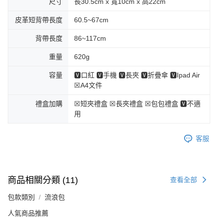
尺寸
長30.5cm x 寬10cm x 高22cm
皮革短背帶長度
60.5~67cm
背帶長度
86~117cm
重量
620g
容量
🆅口紅 🆅手機 🆅長夾 🆅折疊傘 🆅Ipad Air
☒A4文件
禮盒加購
☒短夾禮盒 ☒長夾禮盒 ☒包包禮盒 🆅不適
用
客服
商品相關分類 (11)
查看全部
包款類別
流浪包
人氣商品推薦