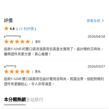
評價
查看全部
4.8
(
12
則評價
)
k***********4
2026/04/18
|
淺灰
這款S'AIME的雙口袋流浪肩背包真是太實用了，設計簡約又時尚，
攜帶證件夾更方便，真心推薦！
a*******3
2026/03/27
|
黑色
這款S'AIME雙口袋肩背包設計實用且時尚，質感出眾，搭配附贈的
證件夾更顯貼心，令人非常滿意。
本分類熱銷
全站排行