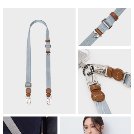
法說明評估內容。
每筆NT$80，滿NT$1,500(含以上)免運費
【繳款方式說明】
1.分期款項不併入電信帳單，「大哥付你分期」於每月結算日後寄送繳費提
萊爾富取貨付款
醒簡訊。
每筆NT$80，滿NT$1,500(含以上)免運費
2.透過簡訊連結打開帳單後，可選擇「超商條碼／台灣大直營門市／銀行轉
帳／街口支付／iPASS MONEY」等通路繳費。
付款後萊爾富取貨
【注意事項】
每筆NT$80，滿NT$1,500(含以上)免運費
1.本服務係由「台灣大哥大股份有限公司」（以下簡稱本公司）所提供，讓
用戶於交易時，得透過本服務購買商品或服務，並由商店將買賣／分期付款
7-11取貨付款
買賣價金債權讓與本公司後，依約使用本公司帳單繳交帳款。
每筆NT$80，滿NT$1,500(含以上)免運費
2.基於同意付款使用「大哥付你分期」之契約關係目的，商店將以您的個人
資料（包含姓名、電話或地址）提供予台灣大哥大進項蒐集、處理及利用，
由本公司與您本人進行分期帳單所需資料之確認、核對及更正。
付款後7-11取貨
3.完整用戶服務條款，請詳閱以下連結：
https://oppay.tw/userRule
每筆NT$80，滿NT$1,500(含以上)免運費
宅配（無提供外島）
每筆NT$100，滿NT$1,500(含以上)免運費
宅配
每筆NT$100，滿NT$1,500(含以上)免運費
付款後門市自取