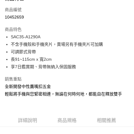
信用卡一次付款
商品編號
超商取貨付款
10452659
LINE Pay
商品特色
Apple Pay
SAC35-A1290A
不含手機殼和手機夾片，賣場另有手機夾片可加購
街口支付
可調節式背帶
悠遊付
長91~115cm x 寬2cm
享7日鑑賞期、背帶無納入保固服務
Google Pay
銷售重點
大哥付你分期
全新開發中性鷹嘴扣五金
相關說明
輕鬆將手機與您緊密相連，無論在何時何地，都能自在釋放雙手
【大哥付你分期使用說明】
1.本服務由台灣大哥大提供，台灣大哥大用戶可立即使用無須另外申請。
運送方式
2.付款方式選擇「大哥付你分期」，訂單成立後會自動跳轉到大哥付的交易
流程，驗證手機門號後，選擇欲分期的期數、繳款截止日，確認付款後即完
全家取貨付款
成交易。
每筆NT$80，滿NT$1,500(含以上)免運費
詳細說明
商品規格
相關推薦
3.實際核准額度、可分期數及費用金額請依後續交易確認頁面所載為準。
4.訂單成立30分鐘內，如未前往確認交易或遇審核未通過，訂單將自動取
付款後全家取貨
消。如遇「轉專審核」未通過狀況，表示未達大哥付你分期系統評分，恕無