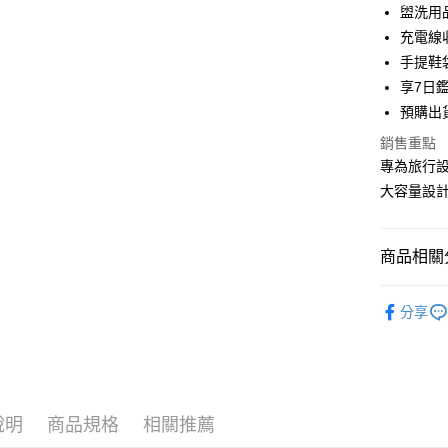
盥洗用品
悠遊付
充電線收
Google Pa
手提鞋袋
享7日
大哥付你
預購出貨
相關說明
【大哥付
銷售重點
1.本服務
專為旅行
2.付款方
運送方式
流程，驗
大容量設
完成交易
全家取貨
3.實際核
每筆NT$8
4.訂單成
商品相關分
消。如遇
付款後全
無法說明
全站商品
【繳款方
每筆NT$8
分享
1.分期款
人氣商品
醒簡訊。
萊爾富取
2.透過簡
旅行用品
每筆NT$8
帳／街口支
【注意事
付款後萊
說明
商品規格
相關推薦
1.本服務
每筆NT$8
用戶於交