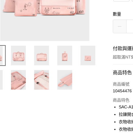
數量
付款與運
超取滿NT$
付款方式
商品特色
信用卡一
商品編號
10454476
超商取貨
商品特色
LINE Pay
SAC-A
拉鍊開
Apple Pay
衣物收納
街口支付
衣物收納