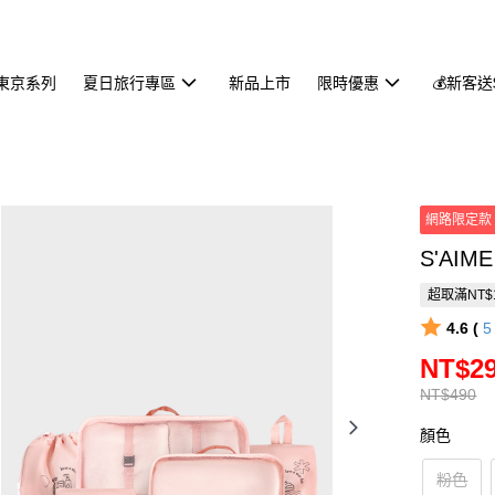
東京系列
夏日旅行專區
新品上市
限時優惠
💰新客送
網路限定款
S'AI
超取滿NT$
4.6 (
NT$2
NT$490
顏色
粉色