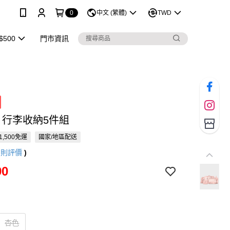
0
中文 (繁體)
TWD
$500
門市資訊
ME 行李收納5件組
1,500免運
國家/地區配送
5
則評價
)
90
杏色