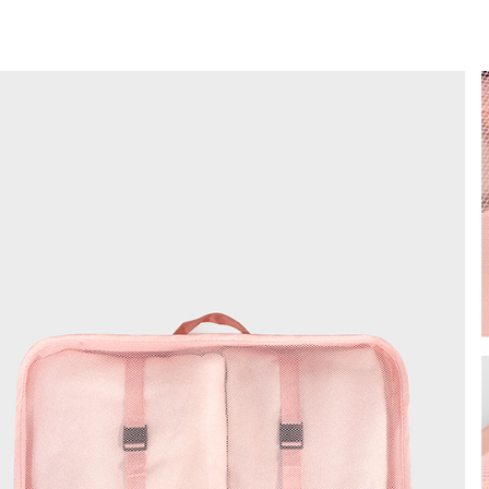
款買賣價
7-11取貨
2.基於同
資料（包
每筆NT$8
用，由本
3.完整用
付款後7-1
每筆NT$8
宅配（無
每筆NT$1
宅配
每筆NT$1
付款後門
免運費
海外順豐