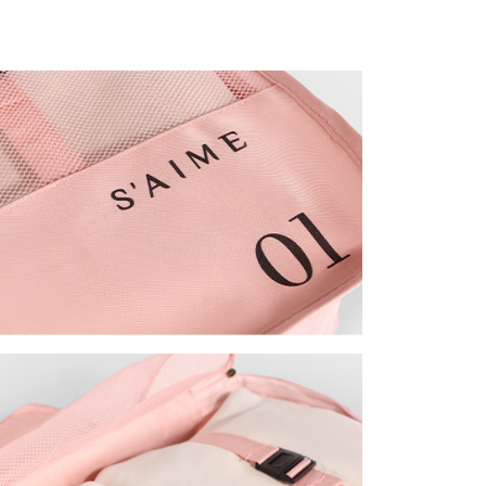
金債權讓與本公司後，依約使用本公司帳單繳交帳款。
付款
意付款使用「大哥付你分期」之契約關係目的，商店將以您的個人
含姓名、電話或地址）提供予台灣大哥大進項蒐集、處理及利
0，滿NT$1,500(含以上)免運費
公司與您本人進行分期帳單所需資料之確認、核對及更正。
戶服務條款，請詳閱以下連結：
https://oppay.tw/userRule
1取貨
0，滿NT$1,500(含以上)免運費
提供外島）
00，滿NT$1,500(含以上)免運費
00，滿NT$1,500(含以上)免運費
市自取
配送
查看運費