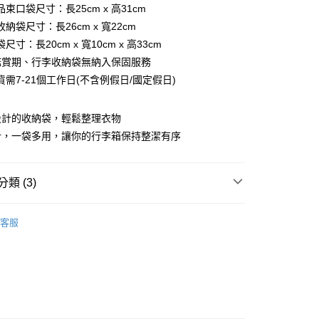
束口袋尺寸：長25cm x 高31cm
納袋尺寸：長26cm x 寬22cm
y
尺寸：長20cm x 寬10cm x 高33cm
鑑賞期、行李收納袋無納入保固服務
分期
需7-21個工作日(不含例假日/國定假日)
你分期使用說明】
由台灣大哥大提供，台灣大哥大用戶可立即使用無須另外申請。
設計的收納袋，輕鬆整理衣物
式選擇「大哥付你分期」，訂單成立後會自動跳轉到大哥付的交易
證手機門號後，選擇欲分期的期數、繳款截止日，確認付款後即
計，一袋多用，讓你的行李箱保持整潔有序
。
付款
准額度、可分期數及費用金額請依後續交易確認頁面所載為準。
0，滿NT$1,500(含以上)免運費
立30分鐘內，如未前往確認交易或遇審核未通過，訂單將自動取
類 (3)
「轉專審核」未通過狀況，表示未達大哥付你分期系統評分，恕
家取貨
評估內容。
式說明】
0，滿NT$1,500(含以上)免運費
客服
項不併入電信帳單，「大哥付你分期」於每月結算日後寄送繳費提
推薦
貨付款
訊連結打開帳單後，可選擇「超商條碼／台灣大直營門市／銀行轉
旅行用品｜旅行商品
0，滿NT$1,500(含以上)免運費
付／iPASS MONEY」等通路繳費。
項】
爾富取貨
係由「台灣大哥大股份有限公司」（以下簡稱本公司）所提供，讓
0，滿NT$1,500(含以上)免運費
易時，得透過本服務購買商品或服務，並由商店將買賣／分期付