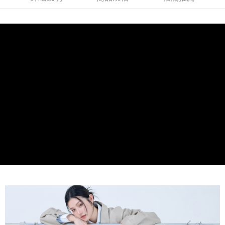
1.分期款項不併入電信帳單，「大哥付你分期」於每月結算日後寄送繳費提
萊爾富取貨付款
醒簡訊。
每筆NT$80，滿NT$1,500(含以上)免運費
2.透過簡訊連結打開帳單後，可選擇「超商條碼／台灣大直營門市／銀行轉
帳／街口支付／iPASS MONEY」等通路繳費。
付款後萊爾富取貨
【注意事項】
每筆NT$80，滿NT$1,500(含以上)免運費
1.本服務係由「台灣大哥大股份有限公司」（以下簡稱本公司）所提供，讓
用戶於交易時，得透過本服務購買商品或服務，並由商店將買賣／分期付款
7-11取貨付款
買賣價金債權讓與本公司後，依約使用本公司帳單繳交帳款。
每筆NT$80，滿NT$1,500(含以上)免運費
2.基於同意付款使用「大哥付你分期」之契約關係目的，商店將以您的個人
資料（包含姓名、電話或地址）提供予台灣大哥大進項蒐集、處理及利用，
由本公司與您本人進行分期帳單所需資料之確認、核對及更正。
付款後7-11取貨
3.完整用戶服務條款，請詳閱以下連結：
https://oppay.tw/userRule
每筆NT$80，滿NT$1,500(含以上)免運費
宅配（無提供外島）
每筆NT$100，滿NT$1,500(含以上)免運費
宅配
每筆NT$100，滿NT$1,500(含以上)免運費
付款後門市自取
免運費