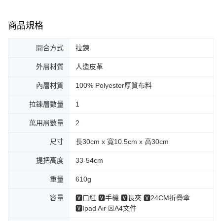
商品規格
開合方式
拉鍊
外層材質
人造皮革
內層材質
100% Polyester厚質布料
拉鍊層數量
1
萬用層數量
2
尺寸
長30cm x 寬10.5cm x 高30cm
提把高度
33-54cm
重量
610g
容量
🆅口紅 🆅手機 🆅長夾 🆅24CM折疊傘
🆅Ipad Air ☒A4文件