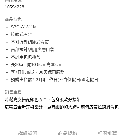
超商取貨付款
10594228
LINE Pay
商品特色
Apple Pay
SBG-A1311M
拉鍊式開合
街口支付
不可拆卸調節式背帶
悠遊付
內部拉鍊/萬用夾層口袋
不適用包包禮盒
Google Pay
長30cm 寬10.5cm 高30cm
大哥付你分期
享7日鑑賞期、90天保固服務
相關說明
預購出貨需7-21個工作日(不含例假日/國定假日)
【大哥付你分期使用說明】
1.本服務由台灣大哥大提供，台灣大哥大用戶可立即使用無須另外申請。
銷售重點
運送方式
2.付款方式選擇「大哥付你分期」，訂單成立後會自動跳轉到大哥付的交易
時髦亮皮搭配銀色五金，包身柔軟好攜帶
流程，驗證手機門號後，選擇欲分期的期數、繳款截止日，確認付款後即完
全家取貨付款
成交易。
皮帶五金新穿引設計，更有細節的大跨背前俯皮帶拉鍊斜背包
每筆NT$80，滿NT$1,500(含以上)免運費
3.實際核准額度、可分期數及費用金額請依後續交易確認頁面所載為準。
4.訂單成立30分鐘內，如未前往確認交易或遇審核未通過，訂單將自動取
付款後全家取貨
消。如遇「轉專審核」未通過狀況，表示未達大哥付你分期系統評分，恕無
法說明評估內容。
每筆NT$80，滿NT$1,500(含以上)免運費
【繳款方式說明】
詳細說明
商品規格
相關推薦