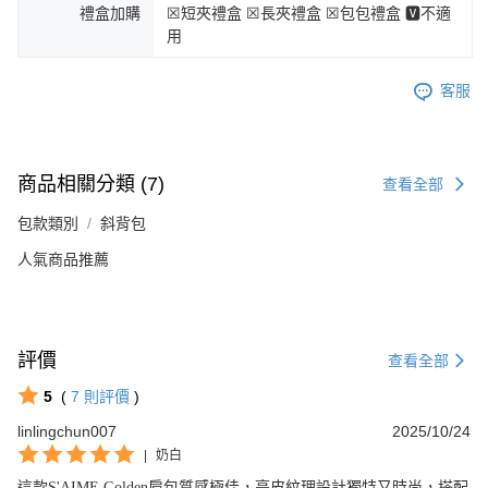
禮盒加購
☒短夾禮盒 ☒長夾禮盒 ☒包包禮盒 🆅不適
用
客服
商品相關分類 (7)
查看全部
包款類別
斜背包
人氣商品推薦
評價
查看全部
5
(
7
則評價
)
linlingchun007
2025/10/24
|
奶白
這款S'AIME Golden肩包質感極佳，亮皮紋理設計獨特又時尚，搭配