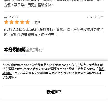
方便，讓日常出門更加輕鬆愉快。
aa042968
2025/09/21
|
酒紅
這款S'AIME Golden肩包設計獨特，質感出眾，搭配亮皮紋理更顯時
尚，實用性與美觀兼具，值得擁有！
本分類熱銷
全站排行
本網站中使用 cookie，欲查詢有關本網站使用 cookie 方式之詳情，及若您不希
熱門標籤
望在電腦上使用 cookie 時應如何變更電腦的 cookie 設定，請參閱本網站「
隱私
權條款
」之 Cookie 聲明。您繼續使用本網站即表示您同意本公司得按本網站使
用條款之 Cookie 聲明使用 cookie。
了解更多 >
我知道了