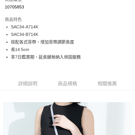
超商取貨付款
10705853
LINE Pay
商品特色
Apple Pay
SAC34-A714K
SAC34-B714K
街口支付
搭配各式背帶，增加背帶調節長度
悠遊付
長14.5cm
享7日鑑賞期，延長鏈無納入保固服務
Google Pay
大哥付你分期
相關說明
詳細說明
商品規格
相關推薦
【大哥付你分期使用說明】
1.本服務由台灣大哥大提供，台灣大哥大用戶可立即使用無須另外申請。
運送方式
2.付款方式選擇「大哥付你分期」，訂單成立後會自動跳轉到大哥付的交易
流程，驗證手機門號後，選擇欲分期的期數、繳款截止日，確認付款後即完
全家取貨付款
成交易。
每筆NT$80，滿NT$1,500(含以上)免運費
3.實際核准額度、可分期數及費用金額請依後續交易確認頁面所載為準。
4.訂單成立30分鐘內，如未前往確認交易或遇審核未通過，訂單將自動取
付款後全家取貨
消。如遇「轉專審核」未通過狀況，表示未達大哥付你分期系統評分，恕無
法說明評估內容。
每筆NT$80，滿NT$1,500(含以上)免運費
【繳款方式說明】