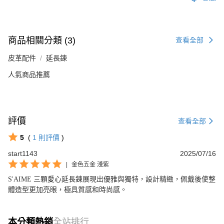
商品相關分類 (3)
查看全部
皮革配件
延長鍊
人氣商品推薦
評價
查看全部
5
(
1
則評價
)
start1143
2025/07/16
|
金色五金 淺紫
S'AIME 三顆愛心延長鍊展現出優雅與獨特，設計精緻，佩戴後使整
體造型更加亮眼，極具質感和時尚感。
本分類熱銷
全站排行