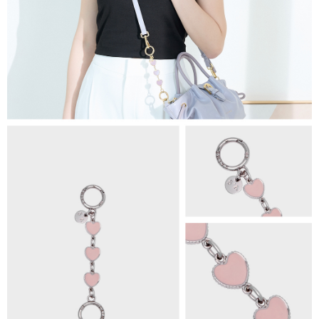
1.分期款項不併入電信帳單，「大哥付你分期」於每月結算日後寄送繳費提
萊爾富取貨付款
醒簡訊。
每筆NT$80，滿NT$1,500(含以上)免運費
2.透過簡訊連結打開帳單後，可選擇「超商條碼／台灣大直營門市／銀行轉
帳／街口支付／iPASS MONEY」等通路繳費。
付款後萊爾富取貨
【注意事項】
每筆NT$80，滿NT$1,500(含以上)免運費
1.本服務係由「台灣大哥大股份有限公司」（以下簡稱本公司）所提供，讓
用戶於交易時，得透過本服務購買商品或服務，並由商店將買賣／分期付款
7-11取貨付款
買賣價金債權讓與本公司後，依約使用本公司帳單繳交帳款。
每筆NT$80，滿NT$1,500(含以上)免運費
2.基於同意付款使用「大哥付你分期」之契約關係目的，商店將以您的個人
資料（包含姓名、電話或地址）提供予台灣大哥大進項蒐集、處理及利用，
由本公司與您本人進行分期帳單所需資料之確認、核對及更正。
付款後7-11取貨
3.完整用戶服務條款，請詳閱以下連結：
https://oppay.tw/userRule
每筆NT$80，滿NT$1,500(含以上)免運費
宅配（無提供外島）
每筆NT$100，滿NT$1,500(含以上)免運費
宅配
每筆NT$100，滿NT$1,500(含以上)免運費
付款後門市自取
免運費