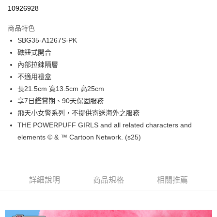
超商取貨付款
10926928
LINE Pay
商品特色
Apple Pay
SBG35-A1267S-PK
磁鈕式開合
街口支付
內部拉鍊隔層
悠遊付
不適用禮盒
長21.5cm 寬13.5cm 高25cm
Google Pay
享7日鑑賞期、90天保固服務
大哥付你分期
飛天小女警系列，不提供寄送海外之服務
相關說明
THE POWERPUFF GIRLS and all related characters and
【大哥付你分期使用說明】
elements © & ™ Cartoon Network. (s25)
1.本服務由台灣大哥大提供，台灣大哥大用戶可立即使用無須另外申請。
運送方式
2.付款方式選擇「大哥付你分期」，訂單成立後會自動跳轉到大哥付的交易
流程，驗證手機門號後，選擇欲分期的期數、繳款截止日，確認付款後即完
全家取貨付款
成交易。
每筆NT$80，滿NT$1,500(含以上)免運費
3.實際核准額度、可分期數及費用金額請依後續交易確認頁面所載為準。
詳細說明
商品規格
相關推薦
4.訂單成立30分鐘內，如未前往確認交易或遇審核未通過，訂單將自動取
付款後全家取貨
消。如遇「轉專審核」未通過狀況，表示未達大哥付你分期系統評分，恕無
法說明評估內容。
每筆NT$80，滿NT$1,500(含以上)免運費
【繳款方式說明】