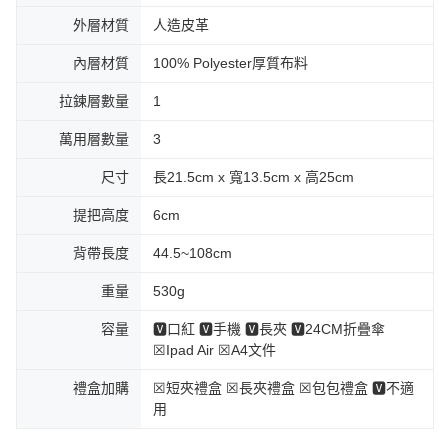
外層材質
人造皮革
內層材質
100% Polyester厚質布料
拉鍊層數量
1
萬用層數量
3
尺寸
長21.5cm x 寬13.5cm x 高25cm
提把高度
6cm
背帶長度
44.5~108cm
重量
530g
容量
🆅口紅 🆅手機 🆅長夾 🆅24CM折疊傘
☒Ipad Air ☒A4文件
禮盒加購
☒短夾禮盒 ☒長夾禮盒 ☒包包禮盒 🆅不適
用