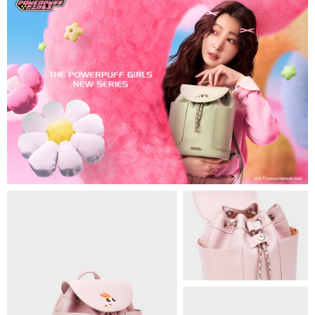
1.分期款項不併入電信帳單，「大哥付你分期」於每月結算日後寄送繳費提
萊爾富取貨付款
醒簡訊。
每筆NT$80，滿NT$1,500(含以上)免運費
2.透過簡訊連結打開帳單後，可選擇「超商條碼／台灣大直營門市／銀行轉
帳／街口支付／iPASS MONEY」等通路繳費。
付款後萊爾富取貨
【注意事項】
每筆NT$80，滿NT$1,500(含以上)免運費
1.本服務係由「台灣大哥大股份有限公司」（以下簡稱本公司）所提供，讓
用戶於交易時，得透過本服務購買商品或服務，並由商店將買賣／分期付款
7-11取貨付款
買賣價金債權讓與本公司後，依約使用本公司帳單繳交帳款。
每筆NT$80，滿NT$1,500(含以上)免運費
2.基於同意付款使用「大哥付你分期」之契約關係目的，商店將以您的個人
資料（包含姓名、電話或地址）提供予台灣大哥大進項蒐集、處理及利用，
由本公司與您本人進行分期帳單所需資料之確認、核對及更正。
付款後7-11取貨
3.完整用戶服務條款，請詳閱以下連結：
https://oppay.tw/userRule
每筆NT$80，滿NT$1,500(含以上)免運費
宅配（無提供外島）
每筆NT$100，滿NT$1,500(含以上)免運費
宅配
每筆NT$100，滿NT$1,500(含以上)免運費
付款後門市自取
免運費