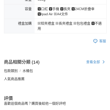
容量
🆅口紅 🆅手機 🆅長夾 🆅24CM折疊傘
🆅Ipad Air ☒A4文件
禮盒加購
☒短夾禮盒 ☒長夾禮盒 ☒包包禮盒 🆅不適
用
客服
商品相關分類 (14)
查看全部
包款類別
水桶包
人氣商品推薦
評價
喜歡這個商品嗎？購買後給他一個好評吧