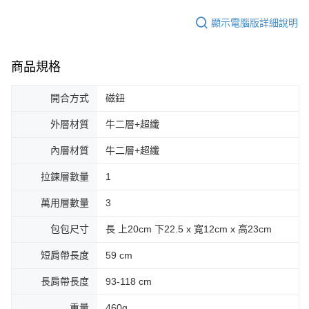
顯示電腦版詳細說明
商品規格
開合方式
磁鈕
外層材質
牛二層+超纖
內層材質
牛二層+超纖
拉鍊層數量
1
萬用層數量
3
包包尺寸
長 上20cm 下22.5 x 寬12cm x 高23cm
短肩帶長度
59 cm
長肩帶長度
93-118 cm
重量
460g