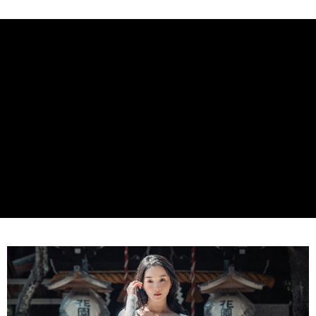
醒簡訊。
每筆NT$80，滿NT$1,500(含以上)免運費
2.透過簡訊連結打開帳單後，可選擇「超商條碼／台灣大直營門市／銀行轉
帳／街口支付／iPASS MONEY」等通路繳費。
付款後萊爾富取貨
【注意事項】
每筆NT$80，滿NT$1,500(含以上)免運費
1.本服務係由「台灣大哥大股份有限公司」（以下簡稱本公司）所提供，讓
用戶於交易時，得透過本服務購買商品或服務，並由商店將買賣／分期付款
7-11取貨付款
買賣價金債權讓與本公司後，依約使用本公司帳單繳交帳款。
每筆NT$80，滿NT$1,500(含以上)免運費
2.基於同意付款使用「大哥付你分期」之契約關係目的，商店將以您的個人
資料（包含姓名、電話或地址）提供予台灣大哥大進項蒐集、處理及利用，
由本公司與您本人進行分期帳單所需資料之確認、核對及更正。
付款後7-11取貨
3.完整用戶服務條款，請詳閱以下連結：
https://oppay.tw/userRule
每筆NT$80，滿NT$1,500(含以上)免運費
宅配（無提供外島）
每筆NT$100，滿NT$1,500(含以上)免運費
宅配
每筆NT$100，滿NT$1,500(含以上)免運費
付款後門市自取
免運費
海外順豐配送
查看運費