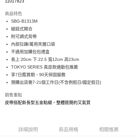
11017823
LINE Pay
商品特色
Apple Pay
SBG-B1313M
磁鈕式開合
街口支付
附可調式背帶
悠遊付
內部拉鍊/萬用夾層口袋
不適用加購包包禮盒
Google Pay
長上:20cm 下:22.5 寬12cm 高23cm
大哥付你分期
TOKYO SERIES 真皮款通勤包推薦
相關說明
享7日鑑賞期、90天保固服務
【大哥付你分期使用說明】
預購出貨需7-21個工作日(不含例假日/國定假日)
1.本服務由台灣大哥大提供，台灣大哥大用戶可立即使用無須另外申請。
運送方式
2.付款方式選擇「大哥付你分期」，訂單成立後會自動跳轉到大哥付的交易
銷售重點
流程，驗證手機門號後，選擇欲分期的期數、繳款截止日，確認付款後即完
全家取貨付款
成交易。
皮帶搭配新長型五金點綴，整體既簡約又氣質
每筆NT$80，滿NT$1,500(含以上)免運費
3.實際核准額度、可分期數及費用金額請依後續交易確認頁面所載為準。
4.訂單成立30分鐘內，如未前往確認交易或遇審核未通過，訂單將自動取
付款後全家取貨
消。如遇「轉專審核」未通過狀況，表示未達大哥付你分期系統評分，恕無
法說明評估內容。
每筆NT$80，滿NT$1,500(含以上)免運費
【繳款方式說明】
詳細說明
商品規格
相關推薦
1.分期款項不併入電信帳單，「大哥付你分期」於每月結算日後寄送繳費提
萊爾富取貨付款