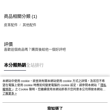
1.分期款項不併入電信帳單，「大哥付你分期」於每月結算日後寄送繳費提
萊爾富取貨付款
醒簡訊。
每筆NT$80，滿NT$1,500(含以上)免運費
2.透過簡訊連結打開帳單後，可選擇「超商條碼／台灣大直營門市／銀行轉
帳／街口支付／iPASS MONEY」等通路繳費。
商品相關分類 (1)
付款後萊爾富取貨
【注意事項】
皮革配件
其他配件
每筆NT$80，滿NT$1,500(含以上)免運費
1.本服務係由「台灣大哥大股份有限公司」（以下簡稱本公司）所提供，讓
用戶於交易時，得透過本服務購買商品或服務，並由商店將買賣／分期付款
7-11取貨付款
買賣價金債權讓與本公司後，依約使用本公司帳單繳交帳款。
每筆NT$80，滿NT$1,500(含以上)免運費
2.基於同意付款使用「大哥付你分期」之契約關係目的，商店將以您的個人
評價
資料（包含姓名、電話或地址）提供予台灣大哥大進項蒐集、處理及利用，
喜歡這個商品嗎？購買後給他一個好評吧
由本公司與您本人進行分期帳單所需資料之確認、核對及更正。
付款後7-11取貨
3.完整用戶服務條款，請詳閱以下連結：
https://oppay.tw/userRule
每筆NT$80，滿NT$1,500(含以上)免運費
本分類熱銷
全站排行
宅配（無提供外島）
每筆NT$100，滿NT$1,500(含以上)免運費
本網站中使用 cookie，欲查詢有關本網站使用 cookie 方式之詳情，及若您不希
宅配
熱門標籤
望在電腦上使用 cookie 時應如何變更電腦的 cookie 設定，請參閱本網站「
隱私
每筆NT$100，滿NT$1,500(含以上)免運費
權條款
」之 Cookie 聲明。您繼續使用本網站即表示您同意本公司得按本網站使
用條款之 Cookie 聲明使用 cookie。
了解更多 >
付款後門市自取
免運費
我知道了