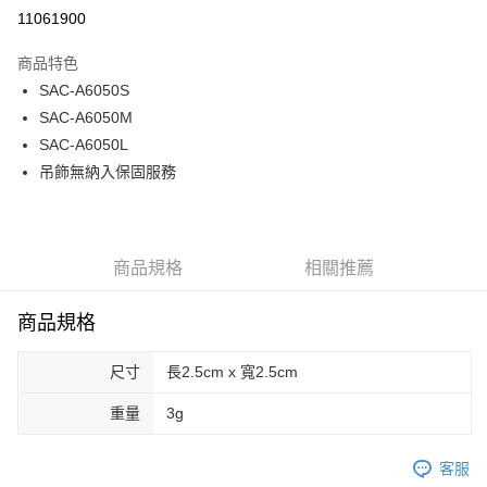
超商取貨付款
11061900
LINE Pay
商品特色
Apple Pay
SAC-A6050S
SAC-A6050M
街口支付
SAC-A6050L
悠遊付
吊飾無納入保固服務
Google Pay
大哥付你分期
商品規格
相關推薦
相關說明
【大哥付你分期使用說明】
1.本服務由台灣大哥大提供，台灣大哥大用戶可立即使用無須另外申請。
商品規格
運送方式
2.付款方式選擇「大哥付你分期」，訂單成立後會自動跳轉到大哥付的交易
流程，驗證手機門號後，選擇欲分期的期數、繳款截止日，確認付款後即完
全家取貨付款
尺寸
長2.5cm x 寬2.5cm
成交易。
每筆NT$80，滿NT$1,500(含以上)免運費
3.實際核准額度、可分期數及費用金額請依後續交易確認頁面所載為準。
重量
3g
4.訂單成立30分鐘內，如未前往確認交易或遇審核未通過，訂單將自動取
付款後全家取貨
消。如遇「轉專審核」未通過狀況，表示未達大哥付你分期系統評分，恕無
法說明評估內容。
每筆NT$80，滿NT$1,500(含以上)免運費
客服
【繳款方式說明】