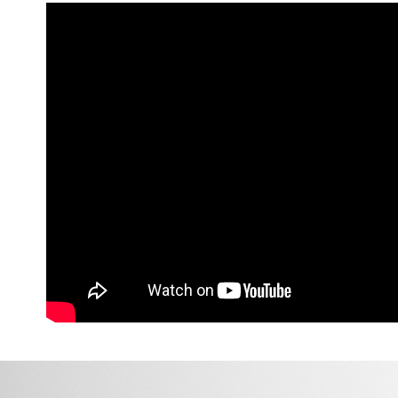
用，由本
全站商品
3.完整用
付款後7-1
真皮經典
每筆NT$8
多功能包
宅配（無
多功能包
每筆NT$1
風格搭配
宅配
風格搭配
每筆NT$1
風格搭配
付款後門
免運費
海外順豐