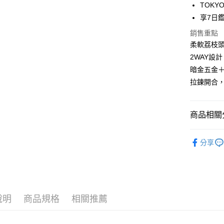
Google Pa
TOKY
享7日
大哥付你
相關說明
銷售重點
【大哥付
柔軟荔枝
1.本服務
2WAY設
2.付款方
運送方式
流程，驗
暗金五金
完成交易
全家取貨
拉鍊開合
3.實際核
每筆NT$8
4.訂單成
消。如遇
付款後全
無法說明
商品相關分
【繳款方
每筆NT$8
1.分期款
包款類別
醒簡訊。
分享
萊爾富取
2.透過簡
人氣商品
每筆NT$8
帳／街口支
包款材質
【注意事
付款後萊
KOL好評
1.本服務
每筆NT$8
用戶於交
說明
商品規格
相關推薦
東京系列
款買賣價
7-11取貨
2.基於同
包款容量
資料（包
每筆NT$8