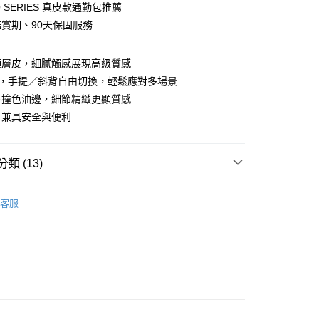
y
O SERIES 真皮款通勤包推薦
鑑賞期、90天保固服務
分期
你分期使用說明】
頭層皮，細膩觸感展現高級質感
由台灣大哥大提供，台灣大哥大用戶可立即使用無須另外申請。
計，手提／斜背自由切換，輕鬆應對多場景
式選擇「大哥付你分期」，訂單成立後會自動跳轉到大哥付的交易
證手機門號後，選擇欲分期的期數、繳款截止日，確認付款後即
＋撞色油邊，細節精緻更顯質感
。
付款
，兼具安全與便利
准額度、可分期數及費用金額請依後續交易確認頁面所載為準。
0，滿NT$1,500(含以上)免運費
立30分鐘內，如未前往確認交易或遇審核未通過，訂單將自動取
「轉專審核」未通過狀況，表示未達大哥付你分期系統評分，恕
家取貨
評估內容。
類 (13)
式說明】
0，滿NT$1,500(含以上)免運費
項不併入電信帳單，「大哥付你分期」於每月結算日後寄送繳費提
斜背包
客服
貨付款
訊連結打開帳單後，可選擇「超商條碼／台灣大直營門市／銀行轉
推薦
0，滿NT$1,500(含以上)免運費
付／iPASS MONEY」等通路繳費。
選購
質感真皮/皮革系列
項】
爾富取貨
推薦
係由「台灣大哥大股份有限公司」（以下簡稱本公司）所提供，讓
0，滿NT$1,500(含以上)免運費
易時，得透過本服務購買商品或服務，並由商店將買賣／分期付
金債權讓與本公司後，依約使用本公司帳單繳交帳款。
付款
意付款使用「大哥付你分期」之契約關係目的，商店將以您的個人
分類
隨身包
含姓名、電話或地址）提供予台灣大哥大進項蒐集、處理及利
0，滿NT$1,500(含以上)免運費