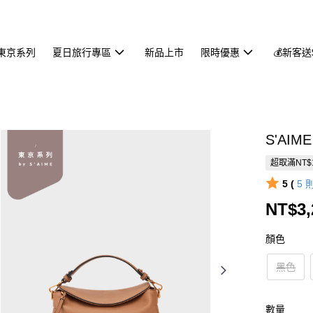
東京系列
夏日旅行專區
新品上市
限時優惠
💰新客送
S'AIM
超取滿NT$
5 (
5
NT$3,
顏色
黑色
數量