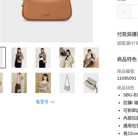
付款與運
超取滿NT$
付款方式
商品特色
信用卡一
商品編號
11095091
超商取貨
商品特色
LINE Pay
SBG-B
看更多
拉鍊/ 
Apple Pay
可拆卸
街口支付
內部拉
適用包
悠遊付
長22cm