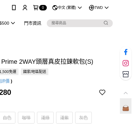
0
中文 (繁體)
TWD
$500
門市資訊
E Prime 2WAY頭層真皮拉鍊軟包(S)
1,500免運
國家/地區配送
則評價
)
280
白色
咖啡
淺綠
淺紫
灰色