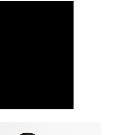
公司與您本人進行分期帳單所需資料之確認、核對及更正。
戶服務條款，請詳閱以下連結：
https://oppay.tw/userRule
1取貨
單品
包包
0，滿NT$1,500(含以上)免運費
包挑選
雙背帶
提供外島）
包挑選
可放長夾包
00，滿NT$1,500(含以上)免運費
指南
職場通勤風👜
指南
日常休閒風🖼️
00，滿NT$1,500(含以上)免運費
指南
品味熟女風💄
市自取
配送
查看運費