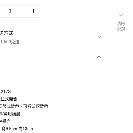
清除
紀錄
送方式
1,500免運
次付款
付款
1217S
磁鈕式開合
調節式背帶、可拆卸短背帶
鍊/萬用隔層
包禮盒
 寬9.5cm 高13cm