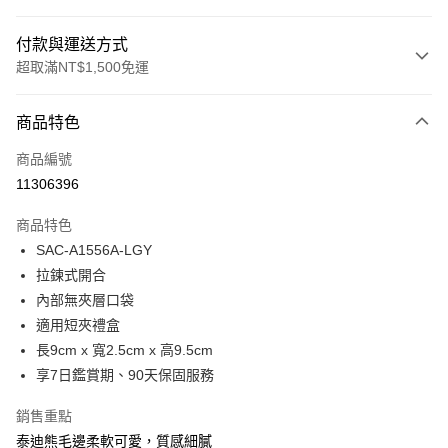
付款與運送方式
超取滿NT$1,500免運
付款方式
商品特色
信用卡一次付款
商品編號
超商取貨付款
11306396
LINE Pay
商品特色
Apple Pay
SAC-A1556A-LGY
拉鍊式開合
街口支付
內部無夾層口袋
悠遊付
適用短夾禮盒
長9cm x 寬2.5cm x 高9.5cm
Google Pay
享7日鑑賞期、90天保固服務
大哥付你分期
銷售重點
相關說明
泰迪熊毛邊柔軟可愛，質感細膩
【大哥付你分期使用說明】