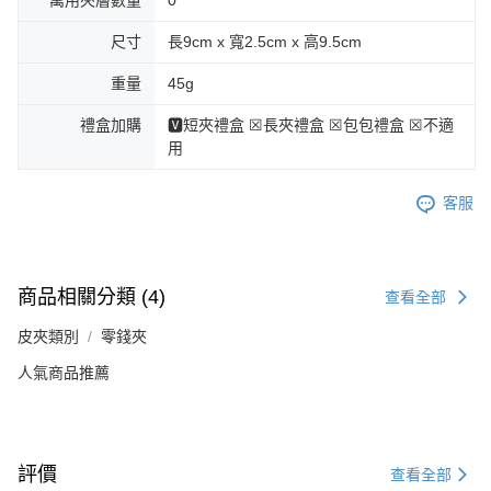
尺寸
長9cm x 寬2.5cm x 高9.5cm
重量
45g
禮盒加購
🆅短夾禮盒 ☒長夾禮盒 ☒包包禮盒 ☒不適
用
客服
商品相關分類 (4)
查看全部
皮夾類別
零錢夾
人氣商品推薦
評價
查看全部