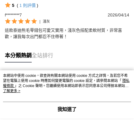
5
(
1
則評價
)
f*********7
2026/04/14
|
淺灰
這款泰迪熊毛零錢包可愛又實用，淺灰色搭配柔軟材質，非常喜
歡，讓我每次出門都忍不住帶著！
本分類熱銷
全站排行
本網站中使用 cookie，欲查詢有關本網站使用 cookie 方式之詳情，及若您不希
熱門標籤
望在電腦上使用 cookie 時應如何變更電腦的 cookie 設定，請參閱本網站「
隱私
權條款
」之 Cookie 聲明。您繼續使用本網站即表示您同意本公司得按本網站使
用條款之 Cookie 聲明使用 cookie。
了解更多 >
我知道了