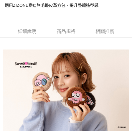
1.本服務由台灣大哥大提供，台灣大哥大用戶可立即使用無須另外申請。
適用ZIZONE泰迪熊毛邊皮革方包，提升整體造型感
運送方式
2.付款方式選擇「大哥付你分期」，訂單成立後會自動跳轉到大哥付的交易
流程，驗證手機門號後，選擇欲分期的期數、繳款截止日，確認付款後即完
全家取貨付款
成交易。
每筆NT$80，滿NT$1,500(含以上)免運費
3.實際核准額度、可分期數及費用金額請依後續交易確認頁面所載為準。
4.訂單成立30分鐘內，如未前往確認交易或遇審核未通過，訂單將自動取
詳細說明
商品規格
相關推薦
付款後全家取貨
消。如遇「轉專審核」未通過狀況，表示未達大哥付你分期系統評分，恕無
法說明評估內容。
每筆NT$80，滿NT$1,500(含以上)免運費
【繳款方式說明】
1.分期款項不併入電信帳單，「大哥付你分期」於每月結算日後寄送繳費提
萊爾富取貨付款
醒簡訊。
每筆NT$80，滿NT$1,500(含以上)免運費
2.透過簡訊連結打開帳單後，可選擇「超商條碼／台灣大直營門市／銀行轉
帳／街口支付／iPASS MONEY」等通路繳費。
付款後萊爾富取貨
【注意事項】
每筆NT$80，滿NT$1,500(含以上)免運費
1.本服務係由「台灣大哥大股份有限公司」（以下簡稱本公司）所提供，讓
用戶於交易時，得透過本服務購買商品或服務，並由商店將買賣／分期付款
7-11取貨付款
買賣價金債權讓與本公司後，依約使用本公司帳單繳交帳款。
每筆NT$80，滿NT$1,500(含以上)免運費
2.基於同意付款使用「大哥付你分期」之契約關係目的，商店將以您的個人
資料（包含姓名、電話或地址）提供予台灣大哥大進項蒐集、處理及利用，
由本公司與您本人進行分期帳單所需資料之確認、核對及更正。
付款後7-11取貨
3.完整用戶服務條款，請詳閱以下連結：
https://oppay.tw/userRule
每筆NT$80，滿NT$1,500(含以上)免運費
宅配（無提供外島）