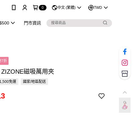
0
中文 (繁體)
TWD
$500
門市資訊
時7折
ME ZIZONE磁吸萬用夾
1,500免運
國家/地區配送
13