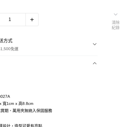
清除
紀錄
送方式
1,500免運
次付款
付款
8027A
x 寬1cm x 高8.8cm
鑑賞期、萬用夾無納入保固服務
 圖樣設計，造型可愛有亮點