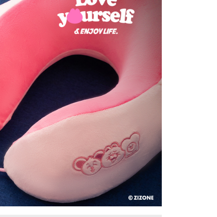
付款
意付款使用「大哥付你分期」之契約關係目的，商店將以您的個人
含姓名、電話或地址）提供予台灣大哥大進項蒐集、處理及利
0，滿NT$1,500(含以上)免運費
公司與您本人進行分期帳單所需資料之確認、核對及更正。
戶服務條款，請詳閱以下連結：
https://oppay.tw/userRule
1取貨
0，滿NT$1,500(含以上)免運費
提供外島）
00，滿NT$1,500(含以上)免運費
00，滿NT$1,500(含以上)免運費
市自取
配送
查看運費