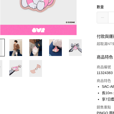
數量
付款與運
超取滿NT$
付款方式
商品特色
信用卡一
商品編號
11324383
超商取貨
商品特色
LINE Pay
SAC-A
長10m 
Apple Pay
享7日
街口支付
銷售重點
PINGO
悠遊付