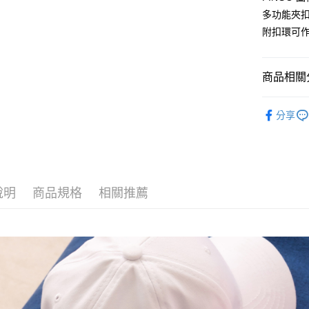
多功能夾
Google Pa
附扣環可
大哥付你
相關說明
商品相關分
【大哥付
1.本服務
皮革配件
2.付款方
運送方式
分享
流程，驗
人氣商品
完成交易
全家取貨
3.實際核
全站商品
每筆NT$8
4.訂單成
消。如遇
聯名企劃
付款後全
無法說明
【繳款方
說明
商品規格
相關推薦
旅行用品
每筆NT$8
1.分期款
醒簡訊。
萊爾富取
2.透過簡
每筆NT$8
帳／街口支
【注意事
付款後萊
1.本服務
每筆NT$8
用戶於交
款買賣價