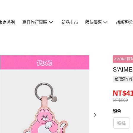
東京系列
夏日旅行專區
新品上市
限時優惠
💰新客送
ZIZONE限
S'AI
超取滿NT$
NT$4
NT$590
顏色
粉紅