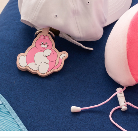
7-11取貨
2.基於同
資料（包
每筆NT$8
用，由本
3.完整用
付款後7-1
每筆NT$8
宅配（無
每筆NT$1
宅配
每筆NT$1
付款後門
免運費
海外順豐