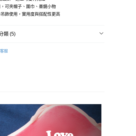
扣，可夾帽子、圍巾、墨鏡小物
y
作吊飾使用，實用度與搭配性更高
分期
類 (5)
你分期使用說明】
由台灣大哥大提供，台灣大哥大用戶可立即使用無須另外申請。
其他配件
式選擇「大哥付你分期」，訂單成立後會自動跳轉到大哥付的交易
客服
證手機門號後，選擇欲分期的期數、繳款截止日，確認付款後即
推薦
。
付款
准額度、可分期數及費用金額請依後續交易確認頁面所載為準。
0，滿NT$1,500(含以上)免運費
立30分鐘內，如未前往確認交易或遇審核未通過，訂單將自動取
「轉專審核」未通過狀況，表示未達大哥付你分期系統評分，恕
ZIZONE系列｜全館商品7折
家取貨
評估內容。
式說明】
旅行用品｜旅行商品
0，滿NT$1,500(含以上)免運費
項不併入電信帳單，「大哥付你分期」於每月結算日後寄送繳費提
貨付款
訊連結打開帳單後，可選擇「超商條碼／台灣大直營門市／銀行轉
0，滿NT$1,500(含以上)免運費
付／iPASS MONEY」等通路繳費。
項】
爾富取貨
係由「台灣大哥大股份有限公司」（以下簡稱本公司）所提供，讓
0，滿NT$1,500(含以上)免運費
易時，得透過本服務購買商品或服務，並由商店將買賣／分期付
金債權讓與本公司後，依約使用本公司帳單繳交帳款。