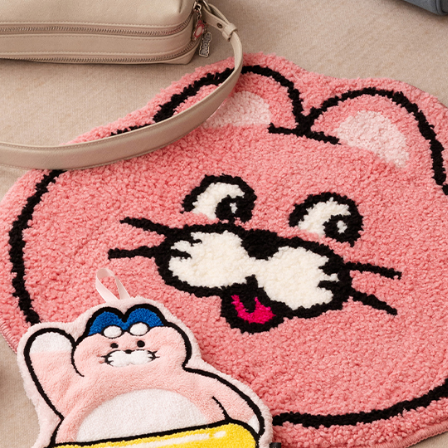
【注意事
付款後萊
1.本服務
每筆NT$8
用戶於交
款買賣價
7-11取貨
2.基於同
資料（包
每筆NT$8
用，由本
3.完整用
付款後7-1
每筆NT$8
宅配（無
每筆NT$1
宅配
每筆NT$1
付款後門
免運費
海外順豐