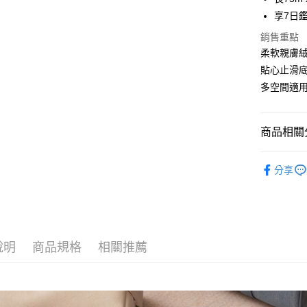
Apple Pay
享7日
街口支付
銷售重點
柔軟親膚
悠遊付
貼心止滑
Google Pa
多空間適
大哥付你
相關說明
商品相關分
【大哥付
1.本服務
皮革配件
2.付款方
運送方式
分享
流程，驗
人氣商品
完成交易
全家取貨
3.實際核
全站商品
每筆NT$8
4.訂單成
消。如遇
聯名企劃
付款後全
無法說明
【繳款方
說明
商品規格
相關推薦
每筆NT$8
1.分期款
醒簡訊。
萊爾富取
2.透過簡
每筆NT$8
帳／街口支