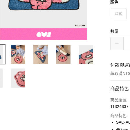
顏色
深藍
數量
付款與運
超取滿NT$
付款方式
商品特色
信用卡一
商品編號
11324637
超商取貨
商品特色
LINE Pay
SAC-A
長75m 