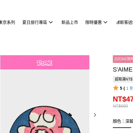
東京系列
夏日旅行專區
新品上市
限時優惠
💰新客送
ZIZONE限
S'AI
超取滿NT$
5 (
1
NT$4
NT$680
顏色：深