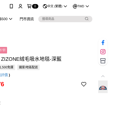
0
中文 (繁體)
TWD
$500
門市資訊
時7折
ME ZIZONE绒毛吸水地毯-深藍
1,500免運
國家/地區配送
則評價
)
76
藍