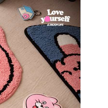
項】
爾富取貨
係由「台灣大哥大股份有限公司」（以下簡稱本公司）所提供，讓
0，滿NT$1,500(含以上)免運費
易時，得透過本服務購買商品或服務，並由商店將買賣／分期付
金債權讓與本公司後，依約使用本公司帳單繳交帳款。
付款
意付款使用「大哥付你分期」之契約關係目的，商店將以您的個人
含姓名、電話或地址）提供予台灣大哥大進項蒐集、處理及利
0，滿NT$1,500(含以上)免運費
公司與您本人進行分期帳單所需資料之確認、核對及更正。
戶服務條款，請詳閱以下連結：
https://oppay.tw/userRule
1取貨
0，滿NT$1,500(含以上)免運費
提供外島）
00，滿NT$1,500(含以上)免運費
00，滿NT$1,500(含以上)免運費
市自取
配送
查看運費