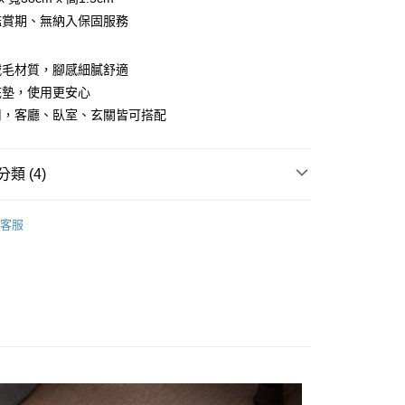
鑑賞期、無納入保固服務
絨毛材質，腳感細膩舒適
底墊，使用更安心
y
用，客廳、臥室、玄關皆可搭配
分期
類 (4)
你分期使用說明】
由台灣大哥大提供，台灣大哥大用戶可立即使用無須另外申請。
其他配件
式選擇「大哥付你分期」，訂單成立後會自動跳轉到大哥付的交易
客服
證手機門號後，選擇欲分期的期數、繳款截止日，確認付款後即
推薦
。
付款
准額度、可分期數及費用金額請依後續交易確認頁面所載為準。
0，滿NT$1,500(含以上)免運費
立30分鐘內，如未前往確認交易或遇審核未通過，訂單將自動取
「轉專審核」未通過狀況，表示未達大哥付你分期系統評分，恕
ZIZONE系列｜全館商品7折
家取貨
評估內容。
式說明】
0，滿NT$1,500(含以上)免運費
項不併入電信帳單，「大哥付你分期」於每月結算日後寄送繳費提
貨付款
訊連結打開帳單後，可選擇「超商條碼／台灣大直營門市／銀行轉
0，滿NT$1,500(含以上)免運費
付／iPASS MONEY」等通路繳費。