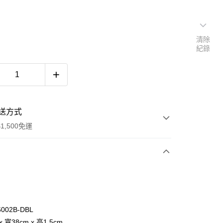
清除
紀錄
送方式
1,500免運
次付款
付款
6002B-DBL
x 寬38cm x 高1.5cm