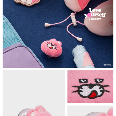
法說明評估內容。
每筆NT$80，滿NT$1,500(含以上)免運費
【繳款方式說明】
1.分期款項不併入電信帳單，「大哥付你分期」於每月結算日後寄送繳費提
萊爾富取貨付款
醒簡訊。
每筆NT$80，滿NT$1,500(含以上)免運費
2.透過簡訊連結打開帳單後，可選擇「超商條碼／台灣大直營門市／銀行轉
帳／街口支付／iPASS MONEY」等通路繳費。
付款後萊爾富取貨
【注意事項】
每筆NT$80，滿NT$1,500(含以上)免運費
1.本服務係由「台灣大哥大股份有限公司」（以下簡稱本公司）所提供，讓
用戶於交易時，得透過本服務購買商品或服務，並由商店將買賣／分期付款
7-11取貨付款
買賣價金債權讓與本公司後，依約使用本公司帳單繳交帳款。
每筆NT$80，滿NT$1,500(含以上)免運費
2.基於同意付款使用「大哥付你分期」之契約關係目的，商店將以您的個人
資料（包含姓名、電話或地址）提供予台灣大哥大進項蒐集、處理及利用，
由本公司與您本人進行分期帳單所需資料之確認、核對及更正。
付款後7-11取貨
3.完整用戶服務條款，請詳閱以下連結：
https://oppay.tw/userRule
每筆NT$80，滿NT$1,500(含以上)免運費
宅配（無提供外島）
每筆NT$100，滿NT$1,500(含以上)免運費
宅配
每筆NT$100，滿NT$1,500(含以上)免運費
付款後門市自取