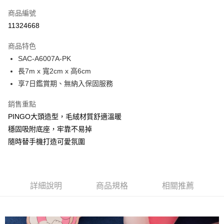
信用卡一次付款
商品編號
超商取貨付款
11324668
LINE Pay
商品特色
Apple Pay
SAC-A6007A-PK
長7m x 寬2cm x 高6cm
街口支付
享7日鑑賞期、無納入保固服務
悠遊付
銷售重點
Google Pay
PINGO大頭造型，毛絨材質舒適溫暖
穩固吸附底座，牢靠不易掉
大哥付你分期
隨時替手機打造可愛氛圍
相關說明
【大哥付你分期使用說明】
1.本服務由台灣大哥大提供，台灣大哥大用戶可立即使用無須另外申請。
運送方式
2.付款方式選擇「大哥付你分期」，訂單成立後會自動跳轉到大哥付的交易
流程，驗證手機門號後，選擇欲分期的期數、繳款截止日，確認付款後即完
全家取貨付款
詳細說明
商品規格
相關推薦
成交易。
每筆NT$80，滿NT$1,500(含以上)免運費
3.實際核准額度、可分期數及費用金額請依後續交易確認頁面所載為準。
4.訂單成立30分鐘內，如未前往確認交易或遇審核未通過，訂單將自動取
付款後全家取貨
消。如遇「轉專審核」未通過狀況，表示未達大哥付你分期系統評分，恕無