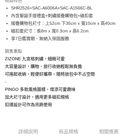
商品特色
Apple Pay
SHR2526+SAC-A6006A+SAC-A1566C-BL
內含聖誕手提禮盒+刺繡摺疊購物包+磁扣套
街口支付
摺疊購物包尺寸：上52cm 下35cm x 寬10cm x 高40cm
悠遊付
磁扣套尺寸：長8m x 寬0.3cm x 高6.2cm
享7日鑑賞期、無納入保固服務
Google Pay
銷售重點
大哥付你分期
ZIZONE 九宮格刺繡，細緻可愛
相關說明
大容量設計，購物、旅行收納輕鬆無負擔
【大哥付你分期使用說明】
1.本服務由台灣大哥大提供，台灣大哥大用戶可立即使用無須另外申請。
可捲起收納，輕便好攜帶，隨時放包中不占空間
運送方式
2.付款方式選擇「大哥付你分期」，訂單成立後會自動跳轉到大哥付的交易
-
流程，驗證手機門號後，選擇欲分期的期數、繳款截止日，確認付款後即完
全家取貨付款
成交易。
PINGO 多款風格圖樣，增添可愛趣味
每筆NT$80，滿NT$1,500(含以上)免運費
3.實際核准額度、可分期數及費用金額請依後續交易確認頁面所載為準。
加大尺寸設計，適用更多磁扣規格
4.訂單成立30分鐘內，如未前往確認交易或遇審核未通過，訂單將自動取
付款後全家取貨
扣環設計可作為吊飾使用
消。如遇「轉專審核」未通過狀況，表示未達大哥付你分期系統評分，恕無
法說明評估內容。
每筆NT$80，滿NT$1,500(含以上)免運費
【繳款方式說明】
1.分期款項不併入電信帳單，「大哥付你分期」於每月結算日後寄送繳費提
萊爾富取貨付款
醒簡訊。
詳細說明
商品規格
相關推薦
每筆NT$80，滿NT$1,500(含以上)免運費
2.透過簡訊連結打開帳單後，可選擇「超商條碼／台灣大直營門市／銀行轉