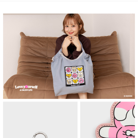
帳／街口支付／iPASS MONEY」等通路繳費。
付款後萊爾富取貨
【注意事項】
每筆NT$80，滿NT$1,500(含以上)免運費
1.本服務係由「台灣大哥大股份有限公司」（以下簡稱本公司）所提供，讓
用戶於交易時，得透過本服務購買商品或服務，並由商店將買賣／分期付款
7-11取貨付款
買賣價金債權讓與本公司後，依約使用本公司帳單繳交帳款。
每筆NT$80，滿NT$1,500(含以上)免運費
2.基於同意付款使用「大哥付你分期」之契約關係目的，商店將以您的個人
資料（包含姓名、電話或地址）提供予台灣大哥大進項蒐集、處理及利用，
由本公司與您本人進行分期帳單所需資料之確認、核對及更正。
付款後7-11取貨
3.完整用戶服務條款，請詳閱以下連結：
https://oppay.tw/userRule
每筆NT$80，滿NT$1,500(含以上)免運費
宅配（無提供外島）
每筆NT$100，滿NT$1,500(含以上)免運費
宅配
每筆NT$100，滿NT$1,500(含以上)免運費
付款後門市自取
免運費
海外順豐配送
查看運費