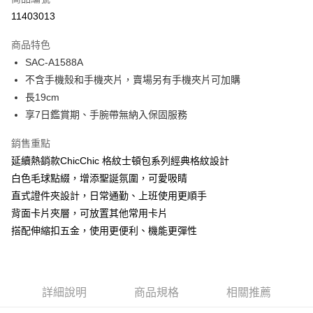
超商取貨付款
11403013
LINE Pay
商品特色
Apple Pay
SAC-A1588A
不含手機殼和手機夾片，賣場另有手機夾片可加購
街口支付
長19cm
悠遊付
享7日鑑賞期、手腕帶無納入保固服務
Google Pay
銷售重點
延續熱銷款ChicChic 格紋士頓包系列經典格紋設計
大哥付你分期
白色毛球點綴，增添聖誕氛圍，可愛吸睛
相關說明
直式證件夾設計，日常通勤、上班使用更順手
【大哥付你分期使用說明】
1.本服務由台灣大哥大提供，台灣大哥大用戶可立即使用無須另外申請。
背面卡片夾層，可放置其他常用卡片
運送方式
2.付款方式選擇「大哥付你分期」，訂單成立後會自動跳轉到大哥付的交易
搭配伸縮扣五金，使用更便利、機能更彈性
流程，驗證手機門號後，選擇欲分期的期數、繳款截止日，確認付款後即完
全家取貨付款
成交易。
每筆NT$80，滿NT$1,500(含以上)免運費
3.實際核准額度、可分期數及費用金額請依後續交易確認頁面所載為準。
4.訂單成立30分鐘內，如未前往確認交易或遇審核未通過，訂單將自動取
付款後全家取貨
消。如遇「轉專審核」未通過狀況，表示未達大哥付你分期系統評分，恕無
詳細說明
商品規格
相關推薦
法說明評估內容。
每筆NT$80，滿NT$1,500(含以上)免運費
【繳款方式說明】