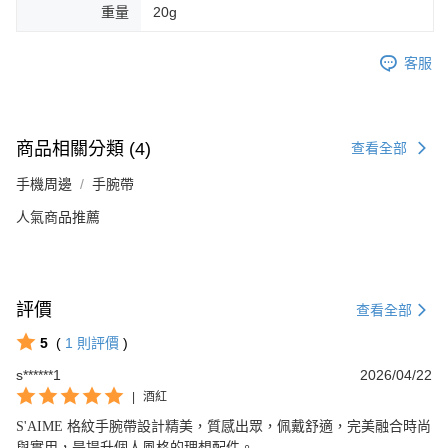
重量
20g
客服
商品相關分類 (4)
查看全部
手機周邊
手腕帶
人氣商品推薦
評價
查看全部
5
(
1
則評價
)
s******1
2026/04/22
|
酒紅
S'AIME 格紋手腕帶設計精美，質感出眾，佩戴舒適，完美融合時尚
與實用，是提升個人風格的理想配件。