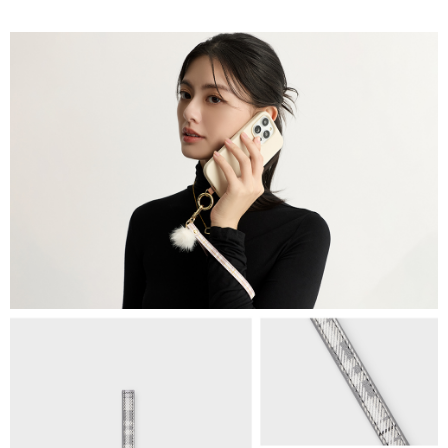
1.分期款項不併入電信帳單，「大哥付你分期」於每月結算日後寄送繳費提
萊爾富取貨付款
醒簡訊。
每筆NT$80，滿NT$1,500(含以上)免運費
2.透過簡訊連結打開帳單後，可選擇「超商條碼／台灣大直營門市／銀行轉
帳／街口支付／iPASS MONEY」等通路繳費。
付款後萊爾富取貨
【注意事項】
每筆NT$80，滿NT$1,500(含以上)免運費
1.本服務係由「台灣大哥大股份有限公司」（以下簡稱本公司）所提供，讓
用戶於交易時，得透過本服務購買商品或服務，並由商店將買賣／分期付款
7-11取貨付款
買賣價金債權讓與本公司後，依約使用本公司帳單繳交帳款。
每筆NT$80，滿NT$1,500(含以上)免運費
2.基於同意付款使用「大哥付你分期」之契約關係目的，商店將以您的個人
資料（包含姓名、電話或地址）提供予台灣大哥大進項蒐集、處理及利用，
由本公司與您本人進行分期帳單所需資料之確認、核對及更正。
付款後7-11取貨
3.完整用戶服務條款，請詳閱以下連結：
https://oppay.tw/userRule
每筆NT$80，滿NT$1,500(含以上)免運費
宅配（無提供外島）
每筆NT$100，滿NT$1,500(含以上)免運費
宅配
每筆NT$100，滿NT$1,500(含以上)免運費
付款後門市自取
免運費