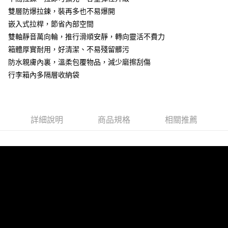
成交易。
每筆NT$100，滿NT$1,500(含以上)免運費
雙層防爆拉鍊，裝再多也不易爆開
3.實際核准額度、可分期數及費用金額請依後續交易確認頁面所載為準。
4.訂單成立30分鐘內，如未前往確認交易或遇審核未通過，訂單將自動取
嵌入式拉桿，節省內部空間
宅配
消。如遇「轉專審核」未通過狀況，表示未達大哥付你分期系統評分，恕無
雙軸靜音萬向輪，推行滑順安靜，轉向靈活不費力
法說明評估內容。
每筆NT$100，滿NT$1,500(含以上)免運費
箱體厚實耐用，好清潔、不易殘留髒污
【繳款方式說明】
1.分期款項不併入電信帳單，「大哥付你分期」於每月結算日後寄送繳費提
防水親膚內裏，溫柔包覆物品，減少磨擦刮傷
醒簡訊。
行李箱內多隔層收納袋
2.透過簡訊連結打開帳單後，可選擇「超商條碼／台灣大直營門市／銀行轉
帳／街口支付／iPASS MONEY」等通路繳費。
【注意事項】
1.本服務係由「台灣大哥大股份有限公司」（以下簡稱本公司）所提供，讓
詳細說明
商品規格
相關推薦
用戶於交易時，得透過本服務購買商品或服務，並由商店將買賣／分期付款
買賣價金債權讓與本公司後，依約使用本公司帳單繳交帳款。
2.基於同意付款使用「大哥付你分期」之契約關係目的，商店將以您的個人
資料（包含姓名、電話或地址）提供予台灣大哥大進項蒐集、處理及利用，
由本公司與您本人進行分期帳單所需資料之確認、核對及更正。
3.完整用戶服務條款，請詳閱以下連結：
https://oppay.tw/userRule