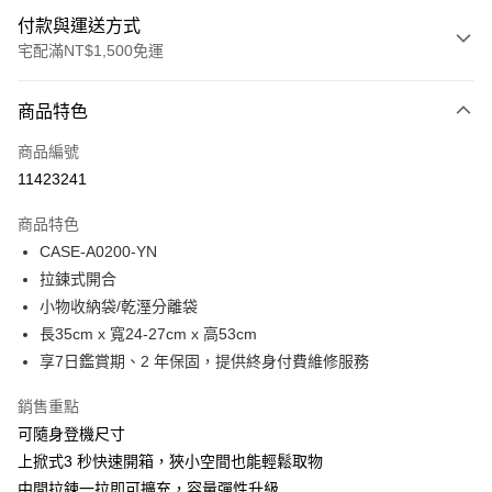
付款與運送方式
宅配滿NT$1,500免運
付款方式
商品特色
信用卡一次付款
商品編號
LINE Pay
11423241
Apple Pay
商品特色
街口支付
CASE-A0200-YN
拉鍊式開合
悠遊付
小物收納袋/乾溼分離袋
Google Pay
長35cm x 寬24-27cm x 高53cm
享7日鑑賞期、2 年保固，提供終身付費維修服務
大哥付你分期
相關說明
銷售重點
【大哥付你分期使用說明】
可隨身登機尺寸
1.本服務由台灣大哥大提供，台灣大哥大用戶可立即使用無須另外申請。
運送方式
2.付款方式選擇「大哥付你分期」，訂單成立後會自動跳轉到大哥付的交易
上掀式3 秒快速開箱，狹小空間也能輕鬆取物
流程，驗證手機門號後，選擇欲分期的期數、繳款截止日，確認付款後即完
宅配（無提供外島）
中間拉鍊一拉即可擴充，容量彈性升級