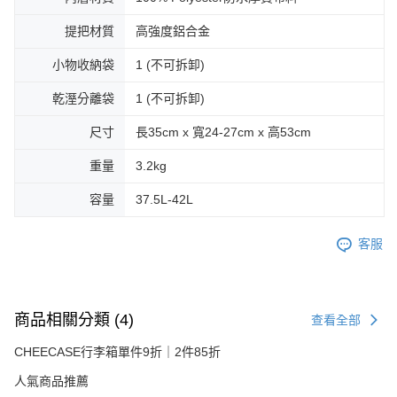
提把材質
高強度鋁合金
小物收納袋
1 (不可拆卸)
乾溼分離袋
1 (不可拆卸)
尺寸
長35cm x 寬24-27cm x 高53cm
重量
3.2kg
容量
37.5L-42L
客服
商品相關分類 (4)
查看全部
CHEECASE行李箱單件9折｜2件85折
人氣商品推薦