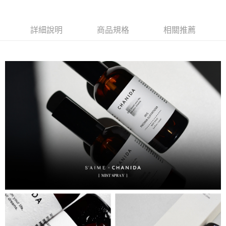
【繳款方式說明】
1.分期款項不併入電信帳單，「大哥付你分期」於每月結算日後寄送繳費提
萊爾富取貨付款
醒簡訊。
詳細說明
商品規格
相關推薦
每筆NT$80，滿NT$1,500(含以上)免運費
2.透過簡訊連結打開帳單後，可選擇「超商條碼／台灣大直營門市／銀行轉
帳／街口支付／iPASS MONEY」等通路繳費。
付款後萊爾富取貨
【注意事項】
每筆NT$80，滿NT$1,500(含以上)免運費
1.本服務係由「台灣大哥大股份有限公司」（以下簡稱本公司）所提供，讓
用戶於交易時，得透過本服務購買商品或服務，並由商店將買賣／分期付款
7-11取貨付款
買賣價金債權讓與本公司後，依約使用本公司帳單繳交帳款。
每筆NT$80，滿NT$1,500(含以上)免運費
2.基於同意付款使用「大哥付你分期」之契約關係目的，商店將以您的個人
資料（包含姓名、電話或地址）提供予台灣大哥大進項蒐集、處理及利用，
由本公司與您本人進行分期帳單所需資料之確認、核對及更正。
付款後7-11取貨
3.完整用戶服務條款，請詳閱以下連結：
https://oppay.tw/userRule
每筆NT$80，滿NT$1,500(含以上)免運費
宅配（無提供外島）
每筆NT$100，滿NT$1,500(含以上)免運費
宅配
每筆NT$100，滿NT$1,500(含以上)免運費
付款後門市自取
免運費