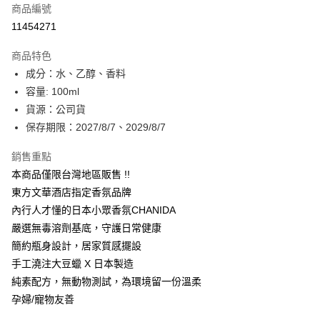
商品編號
超商取貨付款
11454271
LINE Pay
商品特色
Apple Pay
成分：水、乙醇、香料
容量: 100ml
街口支付
貨源：公司貨
悠遊付
保存期限：2027/8/7、2029/8/7
Google Pay
銷售重點
本商品僅限台灣地區販售 !!
大哥付你分期
東方文華酒店指定香氛品牌
相關說明
內行人才懂的日本小眾香氛CHANIDA
【大哥付你分期使用說明】
1.本服務由台灣大哥大提供，台灣大哥大用戶可立即使用無須另外申請。
嚴選無毒溶劑基底，守護日常健康
運送方式
2.付款方式選擇「大哥付你分期」，訂單成立後會自動跳轉到大哥付的交易
簡約瓶身設計，居家質感擺設
流程，驗證手機門號後，選擇欲分期的期數、繳款截止日，確認付款後即完
全家取貨付款
成交易。
手工澆注大豆蠟 X 日本製造
每筆NT$80，滿NT$1,500(含以上)免運費
3.實際核准額度、可分期數及費用金額請依後續交易確認頁面所載為準。
純素配方，無動物測試，為環境留一份溫柔
4.訂單成立30分鐘內，如未前往確認交易或遇審核未通過，訂單將自動取
付款後全家取貨
孕婦/寵物友善
消。如遇「轉專審核」未通過狀況，表示未達大哥付你分期系統評分，恕無
法說明評估內容。
每筆NT$80，滿NT$1,500(含以上)免運費