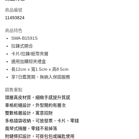
信用卡一次付款
商品編號
超商取貨付款
11493824
LINE Pay
商品特色
Apple Pay
SWA-B1591S
拉鍊式開合
街口支付
卡片/拉鍊/紙幣夾層
悠遊付
適用加購短夾禮盒
長12cm x 寬1.5cm x 高8.5cm
Google Pay
享7日鑑賞期、無納入保固服務
大哥付你分期
銷售重點
相關說明
頭層真皮材質，細緻手感提升質感
【大哥付你分期使用說明】
1.本服務由台灣大哥大提供，台灣大哥大用戶可立即使用無須另外申請。
車格絎縫設計，外型簡約有層次
運送方式
2.付款方式選擇「大哥付你分期」，訂單成立後會自動跳轉到大哥付的交易
雙數格層設計，寓意招財
流程，驗證手機門號後，選擇欲分期的期數、繳款截止日，確認付款後即完
全家取貨付款
成交易。
多格插袋收納，可放發票、卡片、零錢
每筆NT$80，滿NT$1,500(含以上)免運費
3.實際核准額度、可分期數及費用金額請依後續交易確認頁面所載為準。
風琴式隔層，零錢不易掉落
4.訂單成立30分鐘內，如未前往確認交易或遇審核未通過，訂單將自動取
付款後全家取貨
附鏈條扣設計，可掛包包或鑰匙使用
消。如遇「轉專審核」未通過狀況，表示未達大哥付你分期系統評分，恕無