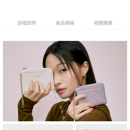
法說明評估內容。
每筆NT$80，滿NT$1,500(含以上)免運費
【繳款方式說明】
1.分期款項不併入電信帳單，「大哥付你分期」於每月結算日後寄送繳費提
萊爾富取貨付款
醒簡訊。
詳細說明
商品規格
相關推薦
每筆NT$80，滿NT$1,500(含以上)免運費
2.透過簡訊連結打開帳單後，可選擇「超商條碼／台灣大直營門市／銀行轉
帳／街口支付／iPASS MONEY」等通路繳費。
付款後萊爾富取貨
【注意事項】
每筆NT$80，滿NT$1,500(含以上)免運費
1.本服務係由「台灣大哥大股份有限公司」（以下簡稱本公司）所提供，讓
用戶於交易時，得透過本服務購買商品或服務，並由商店將買賣／分期付款
7-11取貨付款
買賣價金債權讓與本公司後，依約使用本公司帳單繳交帳款。
每筆NT$80，滿NT$1,500(含以上)免運費
2.基於同意付款使用「大哥付你分期」之契約關係目的，商店將以您的個人
資料（包含姓名、電話或地址）提供予台灣大哥大進項蒐集、處理及利用，
由本公司與您本人進行分期帳單所需資料之確認、核對及更正。
付款後7-11取貨
3.完整用戶服務條款，請詳閱以下連結：
https://oppay.tw/userRule
每筆NT$80，滿NT$1,500(含以上)免運費
宅配（無提供外島）
每筆NT$100，滿NT$1,500(含以上)免運費
宅配
每筆NT$100，滿NT$1,500(含以上)免運費
付款後門市自取