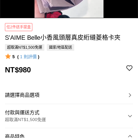
任2件送手提盒
S'AIME Belle小香風頭層真皮絎縫菱格卡夾
超取滿NT$1,500免運
國家/地區配送
5
(
1
則評價
)
0:00
NT$980
/
0:22
請選擇商品選項
付款與運送方式
超取滿NT$1,500免運
付款方式
商品特色