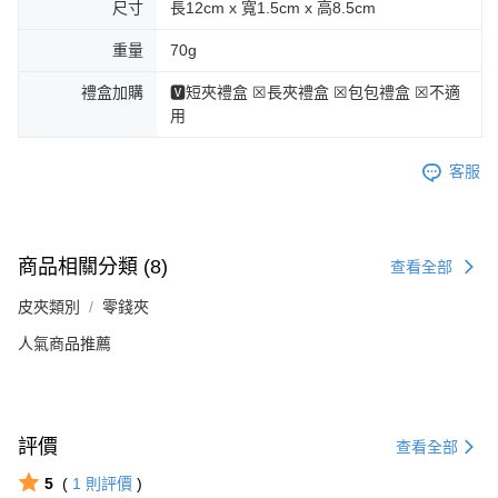
尺寸
長12cm x 寬1.5cm x 高8.5cm
重量
70g
禮盒加購
🆅短夾禮盒 ☒長夾禮盒 ☒包包禮盒 ☒不適
用
客服
商品相關分類 (8)
查看全部
皮夾類別
零錢夾
人氣商品推薦
評價
查看全部
5
(
1
則評價
)