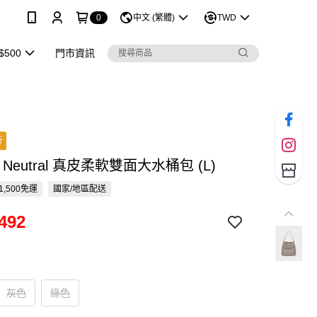
0
中文 (繁體)
TWD
$500
門市資訊
折
E Neutral 真皮柔軟雙面大水桶包 (L)
1,500免運
國家/地區配送
492
灰色
綠色