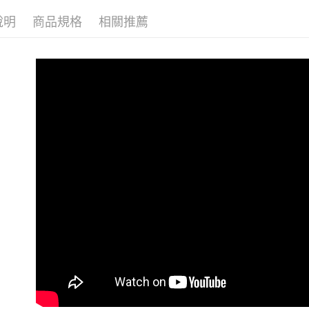
8月限時激
7-11取貨
2.基於同
資料（包
每筆NT$8
說明
商品規格
相關推薦
東京系列
用，由本
3.完整用
付款後7-1
包款容量
每筆NT$8
全站商品
宅配（無
真皮經典
每筆NT$1
多功能包
宅配
風格搭配
每筆NT$1
風格搭配
付款後門
風格搭配
免運費
旅行用品
海外順豐