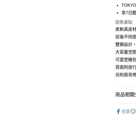
TOKY
Google Pa
享7日
大哥付你
銷售重點
相關說明
柔軟真皮
【大哥付
前後不同
1.本服務
雙鎖設計
2.付款方
運送方式
流程，驗
大容量空間
完成交易
全家取貨
可當登機
3.實際核
每筆NT$8
背面附旅
4.訂單成
消。如遇
另附肩背
付款後全
無法說明
【繳款方
每筆NT$8
1.分期款
商品相關分
醒簡訊。
萊爾富取
2.透過簡
每筆NT$8
帳／街口支
包款類別
分享
人氣商品
【注意事
付款後萊
1.本服務
每筆NT$8
包款材質
用戶於交
款買賣價