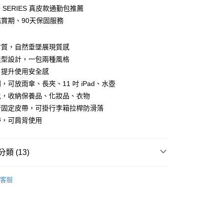
O SERIES 真皮款通勤包推薦
y
鑑賞期、90天保固服務
分期
材質，自然垂墜展現質感
你分期使用說明】
造型設計，一包兩種風格
由台灣大哥大提供，台灣大哥大用戶可立即使用無須另外申請。
，提升使用安全感
式選擇「大哥付你分期」，訂單成立後會自動跳轉到大哥付的交易
證手機門號後，選擇欲分期的期數、繳款截止日，確認付款後即
，可放雨傘、長夾、11 吋 iPad、水壺
。
付款
包，收納保養品、化妝品、衣物
准額度、可分期數及費用金額請依後續交易確認頁面所載為準。
0，滿NT$1,500(含以上)免運費
行固定皮帶，可掛行李箱拉桿防滑落
立30分鐘內，如未前往確認交易或遇審核未通過，訂單將自動取
「轉專審核」未通過狀況，表示未達大哥付你分期系統評分，恕
帶，可肩背使用
家取貨
評估內容。
式說明】
0，滿NT$1,500(含以上)免運費
項不併入電信帳單，「大哥付你分期」於每月結算日後寄送繳費提
類 (13)
貨付款
訊連結打開帳單後，可選擇「超商條碼／台灣大直營門市／銀行轉
0，滿NT$1,500(含以上)免運費
付／iPASS MONEY」等通路繳費。
水桶包
客服
推薦
項】
爾富取貨
係由「台灣大哥大股份有限公司」（以下簡稱本公司）所提供，讓
0，滿NT$1,500(含以上)免運費
選購
質感真皮/皮革系列
易時，得透過本服務購買商品或服務，並由商店將買賣／分期付
金債權讓與本公司後，依約使用本公司帳單繳交帳款。