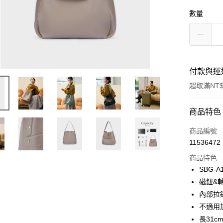
數量
付款與運
超取滿NT$
付款方式
商品特色
信用卡一
商品編號
11536472
超商取貨
商品特色
LINE Pay
SBG-A
磁鈕&
Apple Pay
內部拉
街口支付
不適用
長31cm
悠遊付