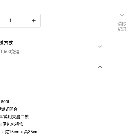
清除
紀錄
送方式
1,500免運
次付款
付款
1600L
轉鎖式開合
鍊/萬用夾層口袋
加購包包禮盒
 x 寬15cm x 高35cm