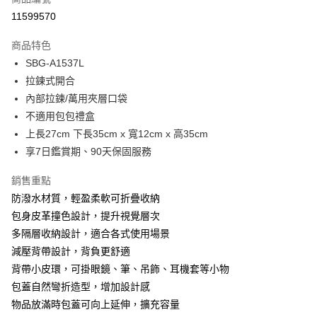
超商取貨付款
11599570
LINE Pay
商品特色
Apple Pay
SBG-A1537L
拉鍊式開合
街口支付
內部拉鍊/萬用夾層口袋
悠遊付
不適用包包禮盒
上長27cm 下長35cm x 寬12cm x 高35cm
Google Pay
享7日鑑賞期、90天保固服務
大哥付你分期
銷售重點
相關說明
防潑水材質，輕盈柔軟可折疊收納
【大哥付你分期使用說明】
1.本服務由台灣大哥大提供，台灣大哥大用戶可立即使用無須另外申請。
包身皮革撞色設計，提升視覺層次
運送方式
2.付款方式選擇「大哥付你分期」，訂單成立後會自動跳轉到大哥付的交易
多隔層收納設計，適合各式使用場景
流程，驗證手機門號後，選擇欲分期的期數、繳款截止日，確認付款後即完
全家取貨付款
成交易。
減壓背帶設計，背負更舒適
每筆NT$80，滿NT$1,500(含以上)免運費
3.實際核准額度、可分期數及費用金額請依後續交易確認頁面所載為準。
背帶小皮環，可掛眼鏡、筆、吊飾、耳機套等小物
4.訂單成立30分鐘內，如未前往確認交易或遇審核未通過，訂單將自動取
付款後全家取貨
包蓋自然彎折造型，增加設計感
消。如遇「轉專審核」未通過狀況，表示未達大哥付你分期系統評分，恕無
法說明評估內容。
每筆NT$80，滿NT$1,500(含以上)免運費
物品放滿時包蓋可向上延伸，擴充容量
【繳款方式說明】