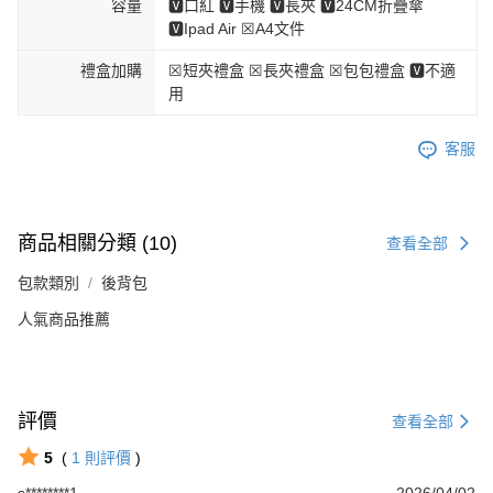
容量
🆅口紅 🆅手機 🆅長夾 🆅24CM折疊傘
🆅Ipad Air ☒A4文件
禮盒加購
☒短夾禮盒 ☒長夾禮盒 ☒包包禮盒 🆅不適
用
客服
商品相關分類 (10)
查看全部
包款類別
後背包
人氣商品推薦
評價
查看全部
5
(
1
則評價
)
s********1
2026/04/02