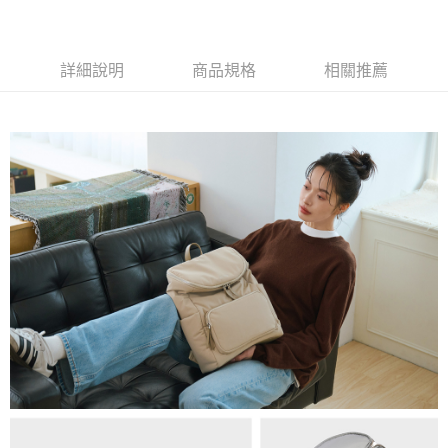
1.分期款項不併入電信帳單，「大哥付你分期」於每月結算日後寄送繳費提
萊爾富取貨付款
醒簡訊。
每筆NT$80，滿NT$1,500(含以上)免運費
2.透過簡訊連結打開帳單後，可選擇「超商條碼／台灣大直營門市／銀行轉
帳／街口支付／iPASS MONEY」等通路繳費。
詳細說明
商品規格
相關推薦
付款後萊爾富取貨
【注意事項】
每筆NT$80，滿NT$1,500(含以上)免運費
1.本服務係由「台灣大哥大股份有限公司」（以下簡稱本公司）所提供，讓
用戶於交易時，得透過本服務購買商品或服務，並由商店將買賣／分期付款
7-11取貨付款
買賣價金債權讓與本公司後，依約使用本公司帳單繳交帳款。
每筆NT$80，滿NT$1,500(含以上)免運費
2.基於同意付款使用「大哥付你分期」之契約關係目的，商店將以您的個人
資料（包含姓名、電話或地址）提供予台灣大哥大進項蒐集、處理及利用，
由本公司與您本人進行分期帳單所需資料之確認、核對及更正。
付款後7-11取貨
3.完整用戶服務條款，請詳閱以下連結：
https://oppay.tw/userRule
每筆NT$80，滿NT$1,500(含以上)免運費
宅配（無提供外島）
每筆NT$100，滿NT$1,500(含以上)免運費
宅配
每筆NT$100，滿NT$1,500(含以上)免運費
付款後門市自取
免運費