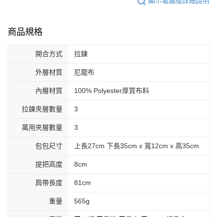
顯示電腦版詳細說明
商品規格
開合方式
拉鍊
外層材質
尼龍布
內層材質
100% Polyester厚質布料
拉鍊夾層數量
3
萬用夾層數量
3
包包尺寸
上長27cm 下長35cm x 寬12cm x 高35cm
提把高度
8cm
肩帶長度
81cm
重量
565g