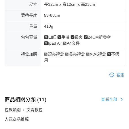
尺寸
長32cm x 寬12cm x 高23cm
背帶長度
53-88cm
重量
410g
包包容量
🆅口紅 🆅手機 🆅長夾 🆅24CM折疊傘
🆅Ipad Air ☒A4文件
禮盒加購
☒短夾禮盒 ☒長夾禮盒 ☒包包禮盒 🆅不適
用
客服
商品相關分類 (11)
查看全部
包款類別
文青軟包
人氣商品推薦