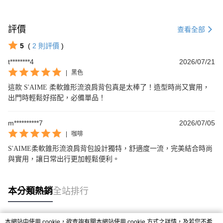
評價
查看全部
5
(
2
則評價
)
t********4
2026/07/21
|
黑色
這款 S'AIME 柔軟錐形流浪肩背包真是太棒了！造型時尚又實用，
出門時輕鬆好搭配，必備單品！
m**********7
2026/07/05
|
咖啡
S'AIME柔軟錐形流浪肩背包設計獨特，舒適度一流，完美結合時尚
與實用，讓日常出行更加輕鬆便利。
本分類熱銷
全站排行
本網站中使用 cookie，欲查詢有關本網站使用 cookie 方式之詳情，及若您不希