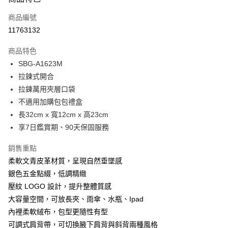
信用卡一次付款
商品編號
超商取貨付款
11763132
LINE Pay
商品特色
Apple Pay
SBG-A1623M
拉鍊式開合
街口支付
拉鍊萬用夾層口袋
悠遊付
不適用加購包包禮盒
長32cm x 寬12cm x 高23cm
Google Pay
享7日鑑賞期、90天保固服務
大哥付你分期
銷售重點
相關說明
柔軟文青皮革材質，呈現自然垂墜感
【大哥付你分期使用說明】
1.本服務由台灣大哥大提供，台灣大哥大用戶可立即使用無須另外申請。
銀色五金點綴，低調精緻
運送方式
2.付款方式選擇「大哥付你分期」，訂單成立後會自動跳轉到大哥付的交易
壓紋 LOGO 設計，提升整體質感
流程，驗證手機門號後，選擇欲分期的期數、繳款截止日，確認付款後即完
全家取貨付款
成交易。
大容量空間，可放長夾、雨傘、水瓶、Ipad
每筆NT$80，滿NT$1,500(含以上)免運費
3.實際核准額度、可分期數及費用金額請依後續交易確認頁面所載為準。
內裡柔軟絨布，包型更隨性有型
4.訂單成立30分鐘內，如未前往確認交易或遇審核未通過，訂單將自動取
付款後全家取貨
可調式肩背帶，可切換腋下肩背與斜背兩種風格
消。如遇「轉專審核」未通過狀況，表示未達大哥付你分期系統評分，恕無