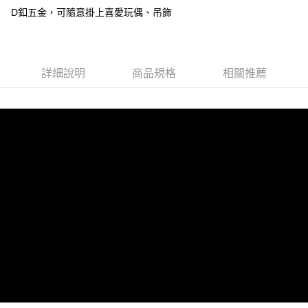
法說明評估內容。
每筆NT$80，滿NT$1,500(含以上)免運費
D釦五金，可隨意掛上喜愛玩偶、吊飾
【繳款方式說明】
1.分期款項不併入電信帳單，「大哥付你分期」於每月結算日後寄送繳費提
萊爾富取貨付款
醒簡訊。
每筆NT$80，滿NT$1,500(含以上)免運費
2.透過簡訊連結打開帳單後，可選擇「超商條碼／台灣大直營門市／銀行轉
帳／街口支付／iPASS MONEY」等通路繳費。
詳細說明
商品規格
相關推薦
付款後萊爾富取貨
【注意事項】
每筆NT$80，滿NT$1,500(含以上)免運費
1.本服務係由「台灣大哥大股份有限公司」（以下簡稱本公司）所提供，讓
用戶於交易時，得透過本服務購買商品或服務，並由商店將買賣／分期付款
7-11取貨付款
買賣價金債權讓與本公司後，依約使用本公司帳單繳交帳款。
每筆NT$80，滿NT$1,500(含以上)免運費
2.基於同意付款使用「大哥付你分期」之契約關係目的，商店將以您的個人
資料（包含姓名、電話或地址）提供予台灣大哥大進項蒐集、處理及利用，
由本公司與您本人進行分期帳單所需資料之確認、核對及更正。
付款後7-11取貨
3.完整用戶服務條款，請詳閱以下連結：
https://oppay.tw/userRule
每筆NT$80，滿NT$1,500(含以上)免運費
宅配（無提供外島）
每筆NT$100，滿NT$1,500(含以上)免運費
宅配
每筆NT$100，滿NT$1,500(含以上)免運費
付款後門市自取