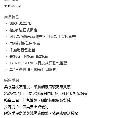
超商取貨付款
11824807
LINE Pay
商品特色
Apple Pay
SBG-B1217L
拉鍊/ 磁鈕式開合
街口支付
可拆卸調節式寬織帶、可拆卸手提短背帶
悠遊付
內部拉鍊/萬用隔層
不適用包包禮盒
Google Pay
長36cm 寬9cm 高23cm
大哥付你分期
TOKYO SERIES 真皮款通勤包推薦
相關說明
享7日鑑賞期、90天保固服務
【大哥付你分期使用說明】
1.本服務由台灣大哥大提供，台灣大哥大用戶可立即使用無須另外申請。
銷售重點
運送方式
2.付款方式選擇「大哥付你分期」，訂單成立後會自動跳轉到大哥付的交易
柔軟荔枝頭層皮，細膩觸感展現高級質感
流程，驗證手機門號後，選擇欲分期的期數、繳款截止日，確認付款後即完
全家取貨付款
成交易。
2WAY設計，手提／斜背自由切換，輕鬆應對多場景
每筆NT$80，滿NT$1,500(含以上)免運費
3.實際核准額度、可分期數及費用金額請依後續交易確認頁面所載為準。
暗金五金＋撞色油邊，細節精緻更顯質感
4.訂單成立30分鐘內，如未前往確認交易或遇審核未通過，訂單將自動取
付款後全家取貨
拉鍊開合，兼具安全與便利
消。如遇「轉專審核」未通過狀況，表示未達大哥付你分期系統評分，恕無
法說明評估內容。
每筆NT$80，滿NT$1,500(含以上)免運費
附短手提背帶與減壓寬織帶，依需求靈活搭配
【繳款方式說明】