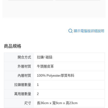
顯示電腦版詳細說明
商品規格
開合方式
拉鍊/ 磁鈕
外層材質
牛頭層皮革
內層材質
100% Polyester厚質布料
拉鍊層數量
1
萬用層數量
2
尺寸
長36cm x 寬9cm x 高23cm