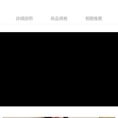
1.分期款項不併入電信帳單，「大哥付你分期」於每月結算日後寄送繳費提
萊爾富取貨付款
醒簡訊。
每筆NT$80，滿NT$1,500(含以上)免運費
2.透過簡訊連結打開帳單後，可選擇「超商條碼／台灣大直營門市／銀行轉
帳／街口支付／iPASS MONEY」等通路繳費。
詳細說明
商品規格
相關推薦
付款後萊爾富取貨
【注意事項】
每筆NT$80，滿NT$1,500(含以上)免運費
1.本服務係由「台灣大哥大股份有限公司」（以下簡稱本公司）所提供，讓
用戶於交易時，得透過本服務購買商品或服務，並由商店將買賣／分期付款
7-11取貨付款
買賣價金債權讓與本公司後，依約使用本公司帳單繳交帳款。
每筆NT$80，滿NT$1,500(含以上)免運費
2.基於同意付款使用「大哥付你分期」之契約關係目的，商店將以您的個人
資料（包含姓名、電話或地址）提供予台灣大哥大進項蒐集、處理及利用，
由本公司與您本人進行分期帳單所需資料之確認、核對及更正。
付款後7-11取貨
3.完整用戶服務條款，請詳閱以下連結：
https://oppay.tw/userRule
每筆NT$80，滿NT$1,500(含以上)免運費
宅配（無提供外島）
每筆NT$100，滿NT$1,500(含以上)免運費
宅配
每筆NT$100，滿NT$1,500(含以上)免運費
付款後門市自取
免運費