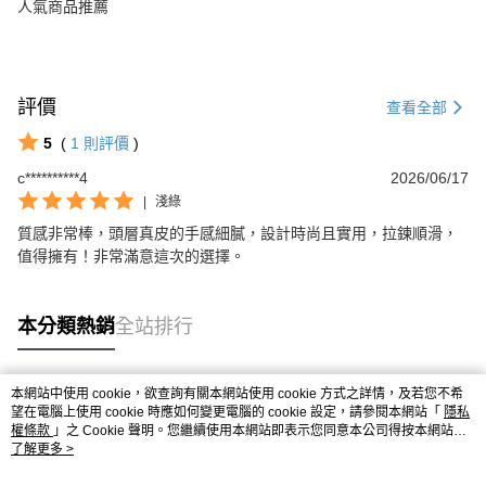
人氣商品推薦
評價
查看全部
5
(
1
則評價
)
c**********4
2026/06/17
|
淺綠
質感非常棒，頭層真皮的手感細膩，設計時尚且實用，拉鍊順滑，
值得擁有！非常滿意這次的選擇。
本分類熱銷
全站排行
本網站中使用 cookie，欲查詢有關本網站使用 cookie 方式之詳情，及若您不希
熱門標籤
望在電腦上使用 cookie 時應如何變更電腦的 cookie 設定，請參閱本網站「
隱私
權條款
」之 Cookie 聲明。您繼續使用本網站即表示您同意本公司得按本網站使
用條款之 Cookie 聲明使用 cookie。
了解更多 >