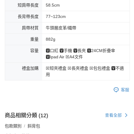
短肩帶長度
58.5cm
長背帶長度
77~123cm
肩帶材質
牛頭層皮革/織帶
重量
882g
容量
🆅口紅 🆅手機 🆅長夾 🆅24CM折疊傘
🆅Ipad Air ☒A4文件
禮盒加購
☒短夾禮盒 ☒長夾禮盒 ☒包包禮盒 🆅不適
用
客服
商品相關分類 (12)
查看全部
包款類別
斜背包