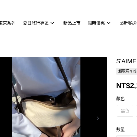
東京系列
夏日旅行專區
新品上市
限時優惠
💰新客送
S'AI
超取滿NT$
NT$2,
顏色
黑色
數量