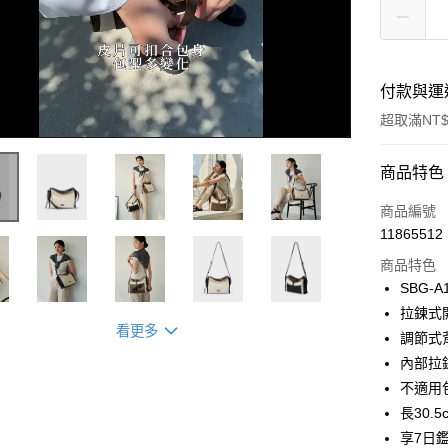
付款與運
超取滿NT$
付款方式
商品特色
信用卡一
商品編號
11865512
超商取貨
商品特色
LINE Pay
SBG-A
拉鍊式
Apple Pay
看更多
調節式
街口支付
內部拉
不適用
悠遊付
長30.5
Google Pa
享7日