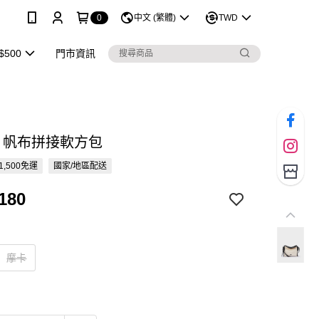
0
中文 (繁體)
TWD
$500
門市資訊
ME 帆布拼接軟方包
1,500免運
國家/地區配送
180
摩卡