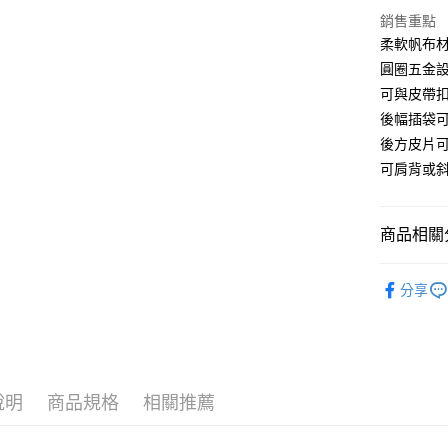
大哥付你
銷售重點
相關說明
柔軟帆布
【大哥付
圓圈五金
1.本服務
可與皮帶
2.付款方
運送方式
流程，驗
後幅插袋
完成交易
全家取貨
後方皮片
3.實際核
每筆NT$8
可肩背或
4.訂單成
消。如遇
付款後全
無法說明
【繳款方
每筆NT$8
商品相關分
1.分期款
醒簡訊。
萊爾富取
包款類別
2.透過簡
分享
每筆NT$8
帳／街口支
人氣商品
【注意事
付款後萊
新品上市
1.本服務
每筆NT$8
用戶於交
包款容量
款買賣價
7-11取貨
說明
商品規格
相關推薦
包款材質
2.基於同
資料（包
每筆NT$8
全站商品
用，由本