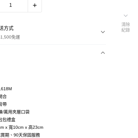
清除
送方式
紀錄
1,500免運
次付款
付款
1618M
開合
背帶
鍊/萬用夾層口袋
包包禮盒
cm x 寬10cm x 高23cm
y
鑑賞期、90天保固服務