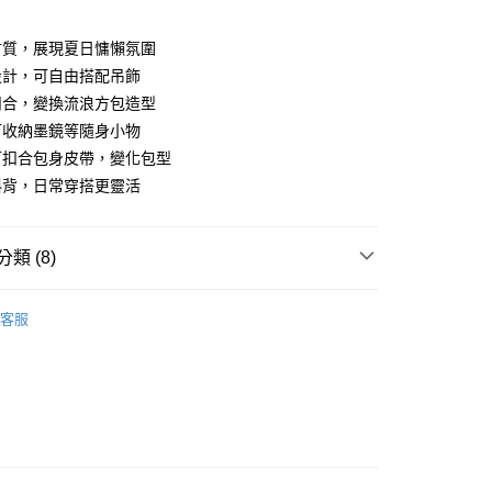
分期
材質，展現夏日慵懶氛圍
你分期使用說明】
設計，可自由搭配吊飾
由台灣大哥大提供，台灣大哥大用戶可立即使用無須另外申請。
扣合，變換流浪方包造型
式選擇「大哥付你分期」，訂單成立後會自動跳轉到大哥付的交易
證手機門號後，選擇欲分期的期數、繳款截止日，確認付款後即
可收納墨鏡等隨身小物
。
付款
可扣合包身皮帶，變化包型
准額度、可分期數及費用金額請依後續交易確認頁面所載為準。
0，滿NT$1,500(含以上)免運費
斜背，日常穿搭更靈活
立30分鐘內，如未前往確認交易或遇審核未通過，訂單將自動取
「轉專審核」未通過狀況，表示未達大哥付你分期系統評分，恕
家取貨
評估內容。
式說明】
0，滿NT$1,500(含以上)免運費
類 (8)
項不併入電信帳單，「大哥付你分期」於每月結算日後寄送繳費提
貨付款
斜背包
訊連結打開帳單後，可選擇「超商條碼／台灣大直營門市／銀行轉
客服
0，滿NT$1,500(含以上)免運費
付／iPASS MONEY」等通路繳費。
推薦
項】
爾富取貨
係由「台灣大哥大股份有限公司」（以下簡稱本公司）所提供，讓
0，滿NT$1,500(含以上)免運費
易時，得透過本服務購買商品或服務，並由商店將買賣／分期付
分類
隨身包
金債權讓與本公司後，依約使用本公司帳單繳交帳款。
付款
選購
意付款使用「大哥付你分期」之契約關係目的，商店將以您的個人
極簡帆布系列
含姓名、電話或地址）提供予台灣大哥大進項蒐集、處理及利
0，滿NT$1,500(含以上)免運費
公司與您本人進行分期帳單所需資料之確認、核對及更正。