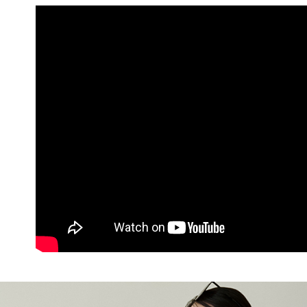
3.完整用
付款後7-1
多功能包
每筆NT$8
風格搭配
宅配（無
每筆NT$1
宅配
每筆NT$1
付款後門
免運費
海外順豐