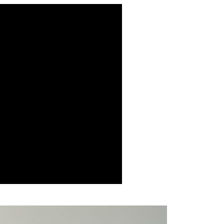
戶服務條款，請詳閱以下連結：
https://oppay.tw/userRule
1取貨
包挑選
可放長夾包
0，滿NT$1,500(含以上)免運費
指南
日常休閒風🖼️
提供外島）
00，滿NT$1,500(含以上)免運費
00，滿NT$1,500(含以上)免運費
市自取
配送
查看運費