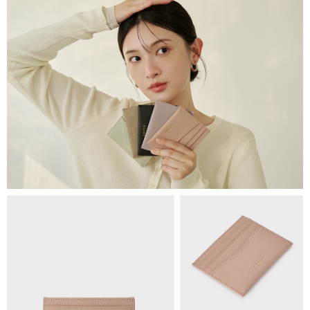
【繳款方式說明】
1.分期款項不併入電信帳單，「大哥付你分期」於每月結算日後寄送繳費提
萊爾富取貨付款
醒簡訊。
每筆NT$80，滿NT$1,500(含以上)免運費
2.透過簡訊連結打開帳單後，可選擇「超商條碼／台灣大直營門市／銀行轉
帳／街口支付／iPASS MONEY」等通路繳費。
付款後萊爾富取貨
【注意事項】
每筆NT$80，滿NT$1,500(含以上)免運費
1.本服務係由「台灣大哥大股份有限公司」（以下簡稱本公司）所提供，讓
用戶於交易時，得透過本服務購買商品或服務，並由商店將買賣／分期付款
7-11取貨付款
買賣價金債權讓與本公司後，依約使用本公司帳單繳交帳款。
每筆NT$80，滿NT$1,500(含以上)免運費
2.基於同意付款使用「大哥付你分期」之契約關係目的，商店將以您的個人
資料（包含姓名、電話或地址）提供予台灣大哥大進項蒐集、處理及利用，
由本公司與您本人進行分期帳單所需資料之確認、核對及更正。
付款後7-11取貨
3.完整用戶服務條款，請詳閱以下連結：
https://oppay.tw/userRule
每筆NT$80，滿NT$1,500(含以上)免運費
宅配（無提供外島）
每筆NT$100，滿NT$1,500(含以上)免運費
宅配
每筆NT$100，滿NT$1,500(含以上)免運費
付款後門市自取
免運費