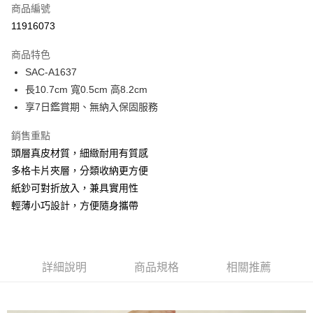
商品編號
超商取貨付款
11916073
LINE Pay
商品特色
Apple Pay
SAC-A1637
長10.7cm 寬0.5cm 高8.2cm
街口支付
享7日鑑賞期、無納入保固服務
悠遊付
銷售重點
Google Pay
頭層真皮材質，細緻耐用有質感
多格卡片夾層，分類收納更方便
大哥付你分期
紙鈔可對折放入，兼具實用性
相關說明
輕薄小巧設計，方便隨身攜帶
【大哥付你分期使用說明】
1.本服務由台灣大哥大提供，台灣大哥大用戶可立即使用無須另外申請。
運送方式
2.付款方式選擇「大哥付你分期」，訂單成立後會自動跳轉到大哥付的交易
流程，驗證手機門號後，選擇欲分期的期數、繳款截止日，確認付款後即完
全家取貨付款
成交易。
每筆NT$80，滿NT$1,500(含以上)免運費
詳細說明
商品規格
相關推薦
3.實際核准額度、可分期數及費用金額請依後續交易確認頁面所載為準。
4.訂單成立30分鐘內，如未前往確認交易或遇審核未通過，訂單將自動取
付款後全家取貨
消。如遇「轉專審核」未通過狀況，表示未達大哥付你分期系統評分，恕無
法說明評估內容。
每筆NT$80，滿NT$1,500(含以上)免運費