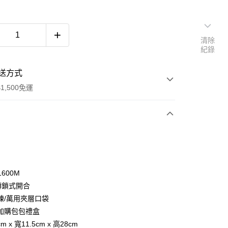
清除
紀錄
送方式
1,500免運
次付款
付款
1600M
轉鎖式開合
鍊/萬用夾層口袋
加購包包禮盒
cm x 寬11.5cm x 高28cm