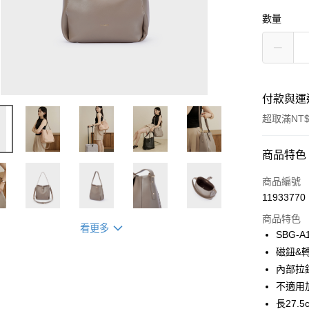
數量
付款與運
超取滿NT$
付款方式
商品特色
信用卡一
商品編號
11933770
超商取貨
商品特色
看更多
LINE Pay
SBG-A
磁鈕&
Apple Pay
內部拉
街口支付
不適用
長27.5
悠遊付