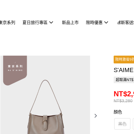
東京系列
夏日旅行專區
新品上市
限時優惠
💰新客送
限時激省9
S'AIM
超取滿NT$
NT$2,
NT$3,280
顏色
黑色