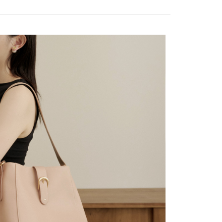
付款
意付款使用「大哥付你分期」之契約關係目的，商店將以您的個人
斜背包
含姓名、電話或地址）提供予台灣大哥大進項蒐集、處理及利
0，滿NT$1,500(含以上)免運費
省享9折
公司與您本人進行分期帳單所需資料之確認、核對及更正。
戶服務條款，請詳閱以下連結：
https://oppay.tw/userRule
1取貨
0，滿NT$1,500(含以上)免運費
分類
隨身包
提供外島）
00，滿NT$1,500(含以上)免運費
單品
包包
包挑選
雙背帶
00，滿NT$1,500(含以上)免運費
包挑選
可放A4包
市自取
指南
商務幹練風👔
指南
職場通勤風👜
配送
查看運費