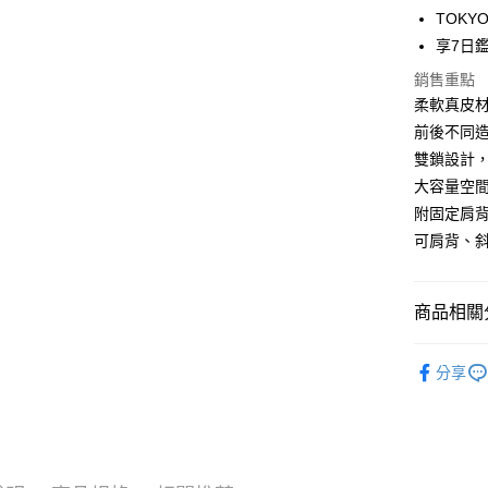
TOKY
Google Pa
享7日
大哥付你
銷售重點
相關說明
柔軟真皮
【大哥付
前後不同
1.本服務
雙鎖設計
2.付款方
運送方式
流程，驗
大容量空間
完成交易
全家取貨
附固定肩
3.實際核
每筆NT$8
可肩背、
4.訂單成
消。如遇
付款後全
無法說明
【繳款方
每筆NT$8
商品相關分
1.分期款
醒簡訊。
萊爾富取
包款類別
2.透過簡
分享
每筆NT$8
帳／街口支
人氣商品
【注意事
付款後萊
包款材質
1.本服務
每筆NT$8
用戶於交
新品上市
款買賣價