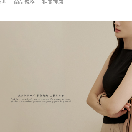
7-11取貨
說明
商品規格
相關推薦
包款類別
2.基於同
資料（包
每筆NT$8
8月限時激
用，由本
3.完整用
付款後7-1
東京系列
每筆NT$8
包款容量
宅配（無
全站商品
每筆NT$1
真皮經典
宅配
多功能包
每筆NT$1
多功能包
付款後門
風格搭配
免運費
風格搭配
海外順豐