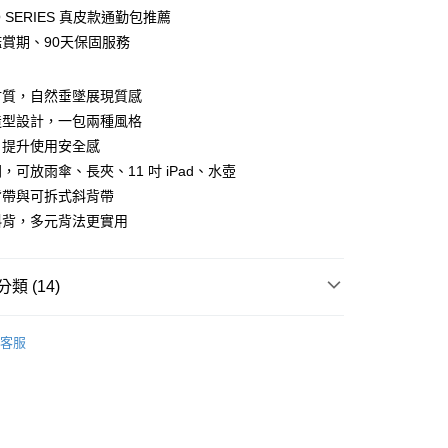
O SERIES 真皮款通勤包推薦
y
鑑賞期、90天保固服務
分期
材質，自然垂墜展現質感
你分期使用說明】
造型設計，一包兩種風格
由台灣大哥大提供，台灣大哥大用戶可立即使用無須另外申請。
，提升使用安全感
式選擇「大哥付你分期」，訂單成立後會自動跳轉到大哥付的交易
證手機門號後，選擇欲分期的期數、繳款截止日，確認付款後即
，可放雨傘、長夾、11 吋 iPad、水壺
。
付款
背帶與可拆式斜背帶
准額度、可分期數及費用金額請依後續交易確認頁面所載為準。
0，滿NT$1,500(含以上)免運費
斜背，多元背法更實用
立30分鐘內，如未前往確認交易或遇審核未通過，訂單將自動取
「轉專審核」未通過狀況，表示未達大哥付你分期系統評分，恕
家取貨
評估內容。
式說明】
0，滿NT$1,500(含以上)免運費
類 (14)
項不併入電信帳單，「大哥付你分期」於每月結算日後寄送繳費提
貨付款
水桶包
訊連結打開帳單後，可選擇「超商條碼／台灣大直營門市／銀行轉
客服
0，滿NT$1,500(含以上)免運費
付／iPASS MONEY」等通路繳費。
推薦
項】
爾富取貨
選購
質感真皮/皮革系列
係由「台灣大哥大股份有限公司」（以下簡稱本公司）所提供，讓
0，滿NT$1,500(含以上)免運費
易時，得透過本服務購買商品或服務，並由商店將買賣／分期付
金債權讓與本公司後，依約使用本公司帳單繳交帳款。