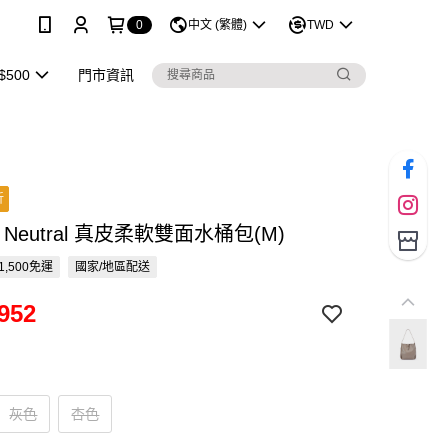
0
中文 (繁體)
TWD
$500
門市資訊
折
E Neutral 真皮柔軟雙面水桶包(M)
1,500免運
國家/地區配送
952
灰色
杏色