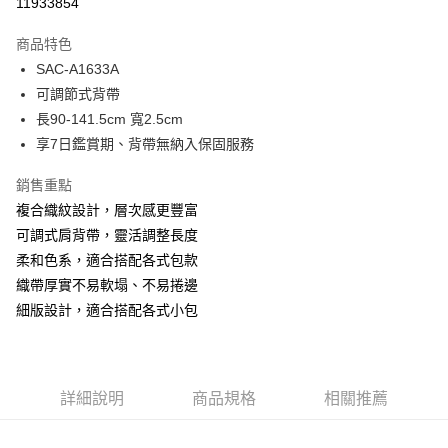
11933854
LINE Pay
商品特色
Apple Pay
SAC-A1633A
可調節式背帶
街口支付
長90-141.5cm 寬2.5cm
悠遊付
享7日鑑賞期、背帶無納入保固服務
Google Pay
銷售重點
複合織紋設計，層次感更豐富
大哥付你分期
可調式肩背帶，靈活調整長度
相關說明
柔和色系，適合搭配各式包款
【大哥付你分期使用說明】
1.本服務由台灣大哥大提供，台灣大哥大用戶可立即使用無須另外申請。
織帶厚實不易軟塌、不易捲邊
運送方式
2.付款方式選擇「大哥付你分期」，訂單成立後會自動跳轉到大哥付的交易
細版設計，適合搭配各式小包
流程，驗證手機門號後，選擇欲分期的期數、繳款截止日，確認付款後即完
全家取貨付款
成交易。
每筆NT$80，滿NT$1,500(含以上)免運費
3.實際核准額度、可分期數及費用金額請依後續交易確認頁面所載為準。
4.訂單成立30分鐘內，如未前往確認交易或遇審核未通過，訂單將自動取
付款後全家取貨
消。如遇「轉專審核」未通過狀況，表示未達大哥付你分期系統評分，恕無
詳細說明
商品規格
相關推薦
法說明評估內容。
每筆NT$80，滿NT$1,500(含以上)免運費
【繳款方式說明】
1.分期款項不併入電信帳單，「大哥付你分期」於每月結算日後寄送繳費提
萊爾富取貨付款