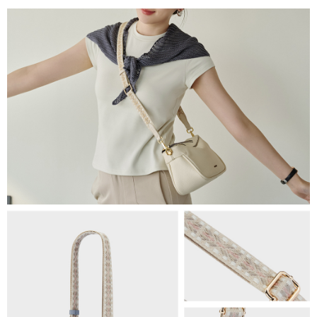
醒簡訊。
每筆NT$80，滿NT$1,500(含以上)免運費
2.透過簡訊連結打開帳單後，可選擇「超商條碼／台灣大直營門市／銀行轉
帳／街口支付／iPASS MONEY」等通路繳費。
付款後萊爾富取貨
【注意事項】
每筆NT$80，滿NT$1,500(含以上)免運費
1.本服務係由「台灣大哥大股份有限公司」（以下簡稱本公司）所提供，讓
用戶於交易時，得透過本服務購買商品或服務，並由商店將買賣／分期付款
7-11取貨付款
買賣價金債權讓與本公司後，依約使用本公司帳單繳交帳款。
每筆NT$80，滿NT$1,500(含以上)免運費
2.基於同意付款使用「大哥付你分期」之契約關係目的，商店將以您的個人
資料（包含姓名、電話或地址）提供予台灣大哥大進項蒐集、處理及利用，
由本公司與您本人進行分期帳單所需資料之確認、核對及更正。
付款後7-11取貨
3.完整用戶服務條款，請詳閱以下連結：
https://oppay.tw/userRule
每筆NT$80，滿NT$1,500(含以上)免運費
宅配（無提供外島）
每筆NT$100，滿NT$1,500(含以上)免運費
宅配
每筆NT$100，滿NT$1,500(含以上)免運費
付款後門市自取
免運費
海外順豐配送
查看運費