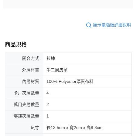
顯示電腦版詳細說明
商品規格
開合方式
拉鍊
外層材質
牛二層皮革
內層材質
100% Polyester厚質布料
卡片夾層數量
4
萬用夾層數量
2
零錢夾層數量
1
尺寸
長13.5cm x 寬2cm x 高8.3cm