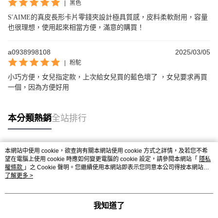
|
黑色
S'AIME的真皮長形卡片零錢夾設計極具質感，皮料柔軟耐用，容量
也很理想，使用起來相當方便，滿意的購買！
a0938998108
2025/03/05
|
粉駝
小巧方便，女兒指定款，上次給女兒買的藍色壞了 ，女兒要求再買
一個，因為方便好用
本分類熱銷
全站排行
本網站中使用 cookie，欲查詢有關本網站使用 cookie 方式之詳情，及若您不希
熱門標籤
望在電腦上使用 cookie 時應如何變更電腦的 cookie 設定，請參閱本網站「
隱私
權條款
」之 Cookie 聲明。您繼續使用本網站即表示您同意本公司得按本網站使
用條款之 Cookie 聲明使用 cookie。
了解更多 >
我知道了