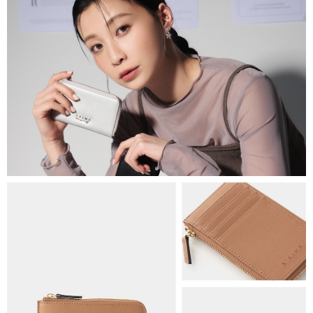
法說明評估內容。
每筆NT$80，滿NT$1,500(含以上)免運費
【繳款方式說明】
1.分期款項不併入電信帳單，「大哥付你分期」於每月結算日後寄送繳費提
萊爾富取貨付款
醒簡訊。
每筆NT$80，滿NT$1,500(含以上)免運費
2.透過簡訊連結打開帳單後，可選擇「超商條碼／台灣大直營門市／銀行轉
帳／街口支付／iPASS MONEY」等通路繳費。
付款後萊爾富取貨
【注意事項】
每筆NT$80，滿NT$1,500(含以上)免運費
1.本服務係由「台灣大哥大股份有限公司」（以下簡稱本公司）所提供，讓
用戶於交易時，得透過本服務購買商品或服務，並由商店將買賣／分期付款
7-11取貨付款
買賣價金債權讓與本公司後，依約使用本公司帳單繳交帳款。
每筆NT$80，滿NT$1,500(含以上)免運費
2.基於同意付款使用「大哥付你分期」之契約關係目的，商店將以您的個人
資料（包含姓名、電話或地址）提供予台灣大哥大進項蒐集、處理及利用，
由本公司與您本人進行分期帳單所需資料之確認、核對及更正。
付款後7-11取貨
3.完整用戶服務條款，請詳閱以下連結：
https://oppay.tw/userRule
每筆NT$80，滿NT$1,500(含以上)免運費
宅配（無提供外島）
每筆NT$100，滿NT$1,500(含以上)免運費
宅配
每筆NT$100，滿NT$1,500(含以上)免運費
付款後門市自取