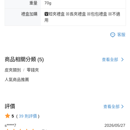
重量
70g
禮盒加購
🆅短夾禮盒 ☒長夾禮盒 ☒包包禮盒 ☒不適
用
客服
商品相關分類 (5)
查看全部
皮夾類別
零錢夾
人氣商品推薦
評價
查看全部
5
(
39
則評價
)
s*****7
2026/05/27