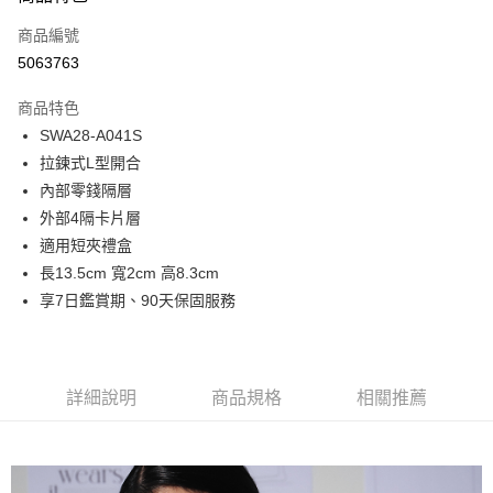
信用卡一次付款
商品編號
超商取貨付款
5063763
LINE Pay
商品特色
Apple Pay
SWA28-A041S
拉鍊式L型開合
街口支付
內部零錢隔層
悠遊付
外部4隔卡片層
適用短夾禮盒
Google Pay
長13.5cm 寬2cm 高8.3cm
大哥付你分期
享7日鑑賞期、90天保固服務
相關說明
【大哥付你分期使用說明】
1.本服務由台灣大哥大提供，台灣大哥大用戶可立即使用無須另外申請。
運送方式
2.付款方式選擇「大哥付你分期」，訂單成立後會自動跳轉到大哥付的交易
詳細說明
商品規格
相關推薦
流程，驗證手機門號後，選擇欲分期的期數、繳款截止日，確認付款後即完
全家取貨付款
成交易。
每筆NT$80，滿NT$1,500(含以上)免運費
3.實際核准額度、可分期數及費用金額請依後續交易確認頁面所載為準。
4.訂單成立30分鐘內，如未前往確認交易或遇審核未通過，訂單將自動取
付款後全家取貨
消。如遇「轉專審核」未通過狀況，表示未達大哥付你分期系統評分，恕無