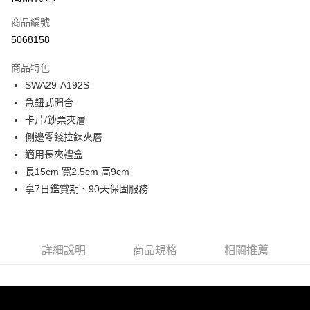
信用卡一次付款
商品編號
超商取貨付款
5068158
LINE Pay
商品特色
Apple Pay
SWA29-A192S
急鈕式開合
街口支付
卡片/鈔票夾層
悠遊付
側邊零錢拉鍊夾層
適用長夾禮盒
Google Pay
長15cm 寬2.5cm 高9cm
大哥付你分期
享7日鑑賞期、90天保固服務
相關說明
【大哥付你分期使用說明】
1.本服務由台灣大哥大提供，台灣大哥大用戶可立即使用無須另外申請。
運送方式
2.付款方式選擇「大哥付你分期」，訂單成立後會自動跳轉到大哥付的交易
詳細說明
商品規格
相關推薦
流程，驗證手機門號後，選擇欲分期的期數、繳款截止日，確認付款後即完
全家取貨付款
成交易。
每筆NT$80，滿NT$1,500(含以上)免運費
3.實際核准額度、可分期數及費用金額請依後續交易確認頁面所載為準。
4.訂單成立30分鐘內，如未前往確認交易或遇審核未通過，訂單將自動取
付款後全家取貨
消。如遇「轉專審核」未通過狀況，表示未達大哥付你分期系統評分，恕無