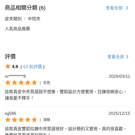
商品相關分類 (6)
查看全部
皮夾類別
中短夾
人氣商品推薦
評價
查看全部
4.9
(
63
則評價
)
m**********8
2026/03/11
|
灰色
這款真皮中夾質感超乎想像，雙釦設計方便實用，拉鍊收納安心，
讓我愛不釋手！
ejj586
2025/12/15
|
深綠
這款真皮雙釦拉鍊中夾質感很好，設計簡約又實用，真的很喜歡，