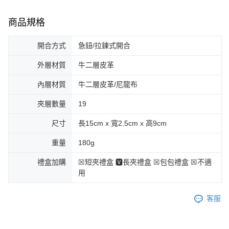
商品規格
開合方式
急鈕/拉鍊式開合
外層材質
牛二層皮革
內層材質
牛二層皮革/尼龍布
夾層數量
19
尺寸
長15cm x 寬2.5cm x 高9cm
重量
180g
禮盒加購
☒短夾禮盒 🆅長夾禮盒 ☒包包禮盒 ☒不適
用
客服