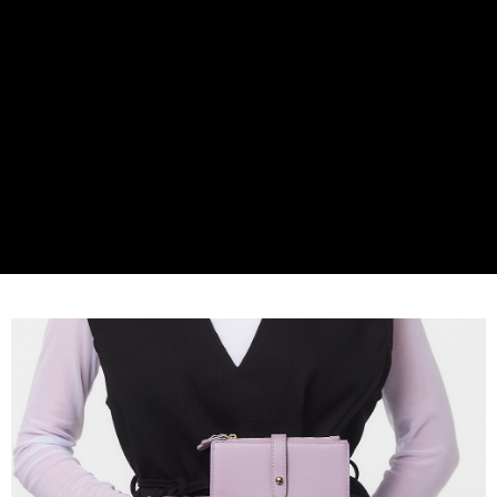
法說明評估內容。
每筆NT$80，滿NT$1,500(含以上)免運費
【繳款方式說明】
1.分期款項不併入電信帳單，「大哥付你分期」於每月結算日後寄送繳費提
萊爾富取貨付款
醒簡訊。
每筆NT$80，滿NT$1,500(含以上)免運費
2.透過簡訊連結打開帳單後，可選擇「超商條碼／台灣大直營門市／銀行轉
帳／街口支付／iPASS MONEY」等通路繳費。
付款後萊爾富取貨
【注意事項】
每筆NT$80，滿NT$1,500(含以上)免運費
1.本服務係由「台灣大哥大股份有限公司」（以下簡稱本公司）所提供，讓
用戶於交易時，得透過本服務購買商品或服務，並由商店將買賣／分期付款
7-11取貨付款
買賣價金債權讓與本公司後，依約使用本公司帳單繳交帳款。
每筆NT$80，滿NT$1,500(含以上)免運費
2.基於同意付款使用「大哥付你分期」之契約關係目的，商店將以您的個人
資料（包含姓名、電話或地址）提供予台灣大哥大進項蒐集、處理及利用，
由本公司與您本人進行分期帳單所需資料之確認、核對及更正。
付款後7-11取貨
3.完整用戶服務條款，請詳閱以下連結：
https://oppay.tw/userRule
每筆NT$80，滿NT$1,500(含以上)免運費
宅配（無提供外島）
每筆NT$100，滿NT$1,500(含以上)免運費
宅配
每筆NT$100，滿NT$1,500(含以上)免運費
付款後門市自取