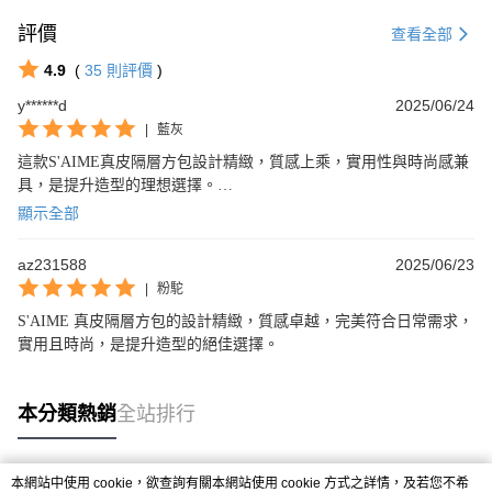
評價
查看全部
4.9
(
35
則評價
)
y******d
2025/06/24
|
藍灰
這款S'AIME真皮隔層方包設計精緻，質感上乘，實用性與時尚感兼
具，是提升造型的理想選擇。

但附的防塵袋太小了, 很難套進去
顯示全部
az231588
2025/06/23
|
粉駝
S'AIME 真皮隔層方包的設計精緻，質感卓越，完美符合日常需求，
實用且時尚，是提升造型的絕佳選擇。
本分類熱銷
全站排行
本網站中使用 cookie，欲查詢有關本網站使用 cookie 方式之詳情，及若您不希