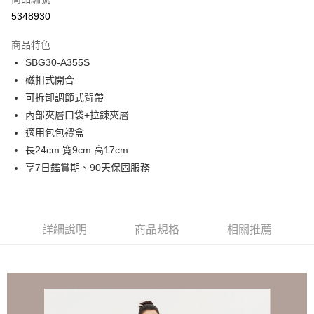
超商取貨付款
5348930
LINE Pay
商品特色
Apple Pay
SBG30-A355S
磁扣式開合
街口支付
可拆卸調節式背帶
悠遊付
內部夾層口袋+拉鍊夾層
適用包包禮盒
Google Pay
長24cm 寬9cm 高17cm
大哥付你分期
享7日鑑賞期、90天保固服務
相關說明
【大哥付你分期使用說明】
1.本服務由台灣大哥大提供，台灣大哥大用戶可立即使用無須另外申請。
運送方式
2.付款方式選擇「大哥付你分期」，訂單成立後會自動跳轉到大哥付的交易
詳細說明
商品規格
相關推薦
流程，驗證手機門號後，選擇欲分期的期數、繳款截止日，確認付款後即完
全家取貨付款
成交易。
每筆NT$80，滿NT$1,500(含以上)免運費
3.實際核准額度、可分期數及費用金額請依後續交易確認頁面所載為準。
4.訂單成立30分鐘內，如未前往確認交易或遇審核未通過，訂單將自動取
付款後全家取貨
消。如遇「轉專審核」未通過狀況，表示未達大哥付你分期系統評分，恕無
法說明評估內容。
每筆NT$80，滿NT$1,500(含以上)免運費
【繳款方式說明】