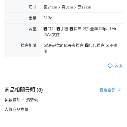
尺寸
長24cm x 寬9cm x 高17cm
重量
513g
容量
🆅口紅 🆅手機 🆅長夾 ☒折疊傘 ☒Ipad Air
☒A4文件
禮盒加購
☒短夾禮盒 ☒長夾禮盒 🆅包包禮盒 ☒不適
用
客服
商品相關分類 (8)
查看全部
包款類別
斜背包
人氣商品推薦