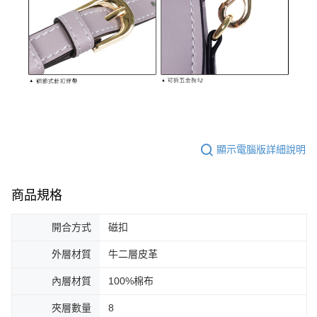
顯示電腦版詳細說明
商品規格
開合方式
磁扣
外層材質
牛二層皮革
內層材質
100%棉布
夾層數量
8