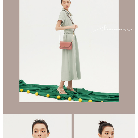
1.分期款項不併入電信帳單，「大哥付你分期」於每月結算日後寄送繳費提
萊爾富取貨付款
醒簡訊。
每筆NT$80，滿NT$1,500(含以上)免運費
2.透過簡訊連結打開帳單後，可選擇「超商條碼／台灣大直營門市／銀行轉
帳／街口支付／iPASS MONEY」等通路繳費。
付款後萊爾富取貨
【注意事項】
每筆NT$80，滿NT$1,500(含以上)免運費
1.本服務係由「台灣大哥大股份有限公司」（以下簡稱本公司）所提供，讓
用戶於交易時，得透過本服務購買商品或服務，並由商店將買賣／分期付款
7-11取貨付款
買賣價金債權讓與本公司後，依約使用本公司帳單繳交帳款。
每筆NT$80，滿NT$1,500(含以上)免運費
2.基於同意付款使用「大哥付你分期」之契約關係目的，商店將以您的個人
資料（包含姓名、電話或地址）提供予台灣大哥大進項蒐集、處理及利用，
由本公司與您本人進行分期帳單所需資料之確認、核對及更正。
付款後7-11取貨
3.完整用戶服務條款，請詳閱以下連結：
https://oppay.tw/userRule
每筆NT$80，滿NT$1,500(含以上)免運費
宅配（無提供外島）
每筆NT$100，滿NT$1,500(含以上)免運費
宅配
每筆NT$100，滿NT$1,500(含以上)免運費
付款後門市自取
免運費