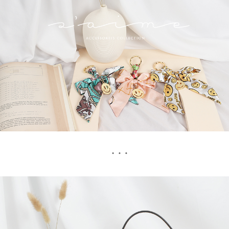
付款後全家取貨
消。如遇「轉專審核」未通過狀況，表示未達大哥付你分期系統評分，恕無
法說明評估內容。
每筆NT$80，滿NT$1,500(含以上)免運費
【繳款方式說明】
1.分期款項不併入電信帳單，「大哥付你分期」於每月結算日後寄送繳費提
萊爾富取貨付款
醒簡訊。
每筆NT$80，滿NT$1,500(含以上)免運費
2.透過簡訊連結打開帳單後，可選擇「超商條碼／台灣大直營門市／銀行轉
帳／街口支付／iPASS MONEY」等通路繳費。
付款後萊爾富取貨
【注意事項】
每筆NT$80，滿NT$1,500(含以上)免運費
1.本服務係由「台灣大哥大股份有限公司」（以下簡稱本公司）所提供，讓
用戶於交易時，得透過本服務購買商品或服務，並由商店將買賣／分期付款
7-11取貨付款
買賣價金債權讓與本公司後，依約使用本公司帳單繳交帳款。
每筆NT$80，滿NT$1,500(含以上)免運費
2.基於同意付款使用「大哥付你分期」之契約關係目的，商店將以您的個人
資料（包含姓名、電話或地址）提供予台灣大哥大進項蒐集、處理及利用，
由本公司與您本人進行分期帳單所需資料之確認、核對及更正。
付款後7-11取貨
3.完整用戶服務條款，請詳閱以下連結：
https://oppay.tw/userRule
每筆NT$80，滿NT$1,500(含以上)免運費
宅配（無提供外島）
每筆NT$100，滿NT$1,500(含以上)免運費
宅配
每筆NT$100，滿NT$1,500(含以上)免運費