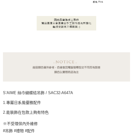
S’AIME 絲巾蝴蝶結吊飾 / SAC32-A647A
1.專屬日系風優雅配件
2.能裝飾在包款上夠有特色
※不受理保內外維修
#吊飾 #禮物 #配件