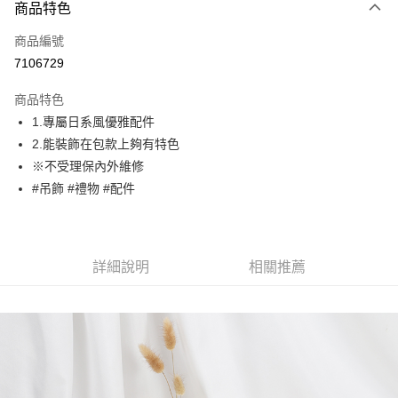
商品特色
信用卡一次付款
商品編號
超商取貨付款
7106729
LINE Pay
商品特色
Apple Pay
1.專屬日系風優雅配件
2.能裝飾在包款上夠有特色
街口支付
※不受理保內外維修
悠遊付
#吊飾 #禮物 #配件
Google Pay
大哥付你分期
詳細說明
相關推薦
相關說明
【大哥付你分期使用說明】
1.本服務由台灣大哥大提供，台灣大哥大用戶可立即使用無須另外申請。
運送方式
2.付款方式選擇「大哥付你分期」，訂單成立後會自動跳轉到大哥付的交易
流程，驗證手機門號後，選擇欲分期的期數、繳款截止日，確認付款後即完
全家取貨付款
成交易。
每筆NT$80，滿NT$1,500(含以上)免運費
3.實際核准額度、可分期數及費用金額請依後續交易確認頁面所載為準。
4.訂單成立30分鐘內，如未前往確認交易或遇審核未通過，訂單將自動取