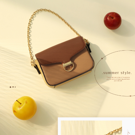
1.分期款項不併入電信帳單，「大哥付你分期」於每月結算日後寄送繳費提
萊爾富取貨付款
醒簡訊。
每筆NT$80，滿NT$1,500(含以上)免運費
2.透過簡訊連結打開帳單後，可選擇「超商條碼／台灣大直營門市／銀行轉
帳／街口支付／iPASS MONEY」等通路繳費。
付款後萊爾富取貨
【注意事項】
每筆NT$80，滿NT$1,500(含以上)免運費
1.本服務係由「台灣大哥大股份有限公司」（以下簡稱本公司）所提供，讓
用戶於交易時，得透過本服務購買商品或服務，並由商店將買賣／分期付款
7-11取貨付款
買賣價金債權讓與本公司後，依約使用本公司帳單繳交帳款。
每筆NT$80，滿NT$1,500(含以上)免運費
2.基於同意付款使用「大哥付你分期」之契約關係目的，商店將以您的個人
資料（包含姓名、電話或地址）提供予台灣大哥大進項蒐集、處理及利用，
由本公司與您本人進行分期帳單所需資料之確認、核對及更正。
付款後7-11取貨
3.完整用戶服務條款，請詳閱以下連結：
https://oppay.tw/userRule
每筆NT$80，滿NT$1,500(含以上)免運費
宅配（無提供外島）
每筆NT$100，滿NT$1,500(含以上)免運費
宅配
每筆NT$100，滿NT$1,500(含以上)免運費
付款後門市自取
免運費