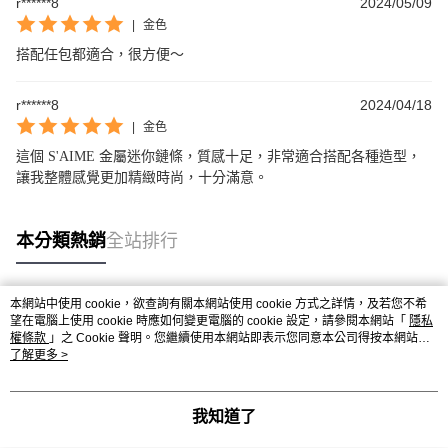
r******8
2024/05/09
|
金色
搭配任包都適合，很方便～
r******8
2024/04/18
|
金色
這個 S'AIME 金屬迷你鏈條，質感十足，非常適合搭配各種造型，
讓我整體感覺更加精緻時尚，十分滿意。
本分類熱銷
全站排行
本網站中使用 cookie，欲查詢有關本網站使用 cookie 方式之詳情，及若您不希
熱門標籤
望在電腦上使用 cookie 時應如何變更電腦的 cookie 設定，請參閱本網站「
隱私
權條款
」之 Cookie 聲明。您繼續使用本網站即表示您同意本公司得按本網站使
用條款之 Cookie 聲明使用 cookie。
了解更多 >
我知道了