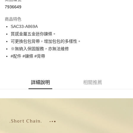
超商取貨付款
7936649
LINE Pay
商品特色
Apple Pay
SAC33-A869A
質感金屬五金迷你鍊條。
街口支付
可更換包包背帶，增加包包的多樣性。
悠遊付
※無納入保固服務，亦無法維修
#配件 #鍊條 #背帶
Google Pay
大哥付你分期
相關說明
詳細說明
相關推薦
【大哥付你分期使用說明】
1.本服務由台灣大哥大提供，台灣大哥大用戶可立即使用無須另外申請。
運送方式
2.付款方式選擇「大哥付你分期」，訂單成立後會自動跳轉到大哥付的交易
流程，驗證手機門號後，選擇欲分期的期數、繳款截止日，確認付款後即完
全家取貨付款
成交易。
每筆NT$80，滿NT$1,500(含以上)免運費
3.實際核准額度、可分期數及費用金額請依後續交易確認頁面所載為準。
4.訂單成立30分鐘內，如未前往確認交易或遇審核未通過，訂單將自動取
付款後全家取貨
消。如遇「轉專審核」未通過狀況，表示未達大哥付你分期系統評分，恕無
法說明評估內容。
每筆NT$80，滿NT$1,500(含以上)免運費
【繳款方式說明】