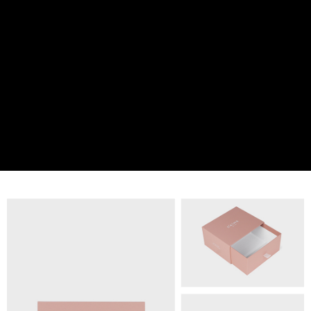
法說明評估內容。
每筆NT$80，滿NT$1,500(含以上)免運費
【繳款方式說明】
1.分期款項不併入電信帳單，「大哥付你分期」於每月結算日後寄送繳費提
萊爾富取貨付款
醒簡訊。
每筆NT$80，滿NT$1,500(含以上)免運費
2.透過簡訊連結打開帳單後，可選擇「超商條碼／台灣大直營門市／銀行轉
帳／街口支付／iPASS MONEY」等通路繳費。
付款後萊爾富取貨
【注意事項】
每筆NT$80，滿NT$1,500(含以上)免運費
1.本服務係由「台灣大哥大股份有限公司」（以下簡稱本公司）所提供，讓
用戶於交易時，得透過本服務購買商品或服務，並由商店將買賣／分期付款
7-11取貨付款
買賣價金債權讓與本公司後，依約使用本公司帳單繳交帳款。
每筆NT$80，滿NT$1,500(含以上)免運費
2.基於同意付款使用「大哥付你分期」之契約關係目的，商店將以您的個人
資料（包含姓名、電話或地址）提供予台灣大哥大進項蒐集、處理及利用，
由本公司與您本人進行分期帳單所需資料之確認、核對及更正。
付款後7-11取貨
3.完整用戶服務條款，請詳閱以下連結：
https://oppay.tw/userRule
每筆NT$80，滿NT$1,500(含以上)免運費
宅配（無提供外島）
每筆NT$100，滿NT$1,500(含以上)免運費
宅配
每筆NT$100，滿NT$1,500(含以上)免運費
付款後門市自取