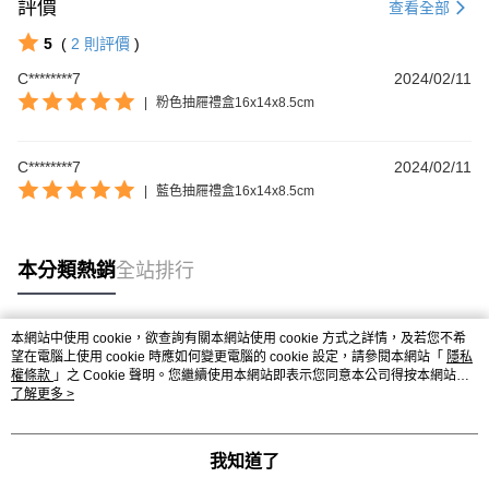
評價
查看全部
5
(
2
則評價
)
C********7
2024/02/11
|
粉色抽屜禮盒16x14x8.5cm
C********7
2024/02/11
|
藍色抽屜禮盒16x14x8.5cm
本分類熱銷
全站排行
本網站中使用 cookie，欲查詢有關本網站使用 cookie 方式之詳情，及若您不希
熱門標籤
望在電腦上使用 cookie 時應如何變更電腦的 cookie 設定，請參閱本網站「
隱私
權條款
」之 Cookie 聲明。您繼續使用本網站即表示您同意本公司得按本網站使
用條款之 Cookie 聲明使用 cookie。
了解更多 >
我知道了