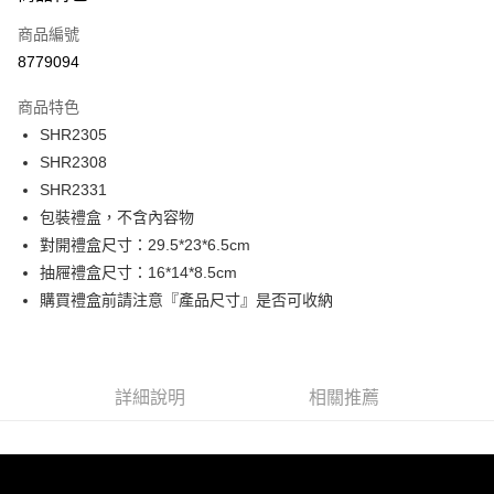
信用卡一次付款
商品編號
超商取貨付款
8779094
LINE Pay
商品特色
Apple Pay
SHR2305
SHR2308
街口支付
SHR2331
悠遊付
包裝禮盒，不含內容物
對開禮盒尺寸：29.5*23*6.5cm
Google Pay
抽屜禮盒尺寸：16*14*8.5cm
大哥付你分期
購買禮盒前請注意『產品尺寸』是否可收納
相關說明
【大哥付你分期使用說明】
1.本服務由台灣大哥大提供，台灣大哥大用戶可立即使用無須另外申請。
運送方式
2.付款方式選擇「大哥付你分期」，訂單成立後會自動跳轉到大哥付的交易
詳細說明
相關推薦
流程，驗證手機門號後，選擇欲分期的期數、繳款截止日，確認付款後即完
全家取貨付款
成交易。
每筆NT$80，滿NT$1,500(含以上)免運費
3.實際核准額度、可分期數及費用金額請依後續交易確認頁面所載為準。
4.訂單成立30分鐘內，如未前往確認交易或遇審核未通過，訂單將自動取
付款後全家取貨
消。如遇「轉專審核」未通過狀況，表示未達大哥付你分期系統評分，恕無