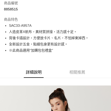
商品編號
超商取貨付款
8858515
LINE Pay
商品特色
Apple Pay
SAC33-A957A
人造皮革X帆布，異材質拼接，活力感十足。
街口支付
背後卡插設計，方便放卡片、名片，不怕掉東掉西。
悠遊付
全新設計五金，點綴包身更有設計感。
※此商品適用"加購包包禮盒"
Google Pay
大哥付你分期
相關說明
詳細說明
相關推薦
【大哥付你分期使用說明】
1.本服務由台灣大哥大提供，台灣大哥大用戶可立即使用無須另外申請。
運送方式
2.付款方式選擇「大哥付你分期」，訂單成立後會自動跳轉到大哥付的交易
流程，驗證手機門號後，選擇欲分期的期數、繳款截止日，確認付款後即完
全家取貨付款
成交易。
每筆NT$80，滿NT$1,500(含以上)免運費
3.實際核准額度、可分期數及費用金額請依後續交易確認頁面所載為準。
4.訂單成立30分鐘內，如未前往確認交易或遇審核未通過，訂單將自動取
付款後全家取貨
消。如遇「轉專審核」未通過狀況，表示未達大哥付你分期系統評分，恕無
法說明評估內容。
每筆NT$80，滿NT$1,500(含以上)免運費