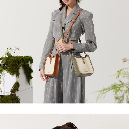
【繳款方式說明】
1.分期款項不併入電信帳單，「大哥付你分期」於每月結算日後寄送繳費提
萊爾富取貨付款
醒簡訊。
每筆NT$80，滿NT$1,500(含以上)免運費
2.透過簡訊連結打開帳單後，可選擇「超商條碼／台灣大直營門市／銀行轉
帳／街口支付／iPASS MONEY」等通路繳費。
付款後萊爾富取貨
【注意事項】
每筆NT$80，滿NT$1,500(含以上)免運費
1.本服務係由「台灣大哥大股份有限公司」（以下簡稱本公司）所提供，讓
用戶於交易時，得透過本服務購買商品或服務，並由商店將買賣／分期付款
7-11取貨付款
買賣價金債權讓與本公司後，依約使用本公司帳單繳交帳款。
每筆NT$80，滿NT$1,500(含以上)免運費
2.基於同意付款使用「大哥付你分期」之契約關係目的，商店將以您的個人
資料（包含姓名、電話或地址）提供予台灣大哥大進項蒐集、處理及利用，
由本公司與您本人進行分期帳單所需資料之確認、核對及更正。
付款後7-11取貨
3.完整用戶服務條款，請詳閱以下連結：
https://oppay.tw/userRule
每筆NT$80，滿NT$1,500(含以上)免運費
宅配（無提供外島）
每筆NT$100，滿NT$1,500(含以上)免運費
宅配
每筆NT$100，滿NT$1,500(含以上)免運費
付款後門市自取
免運費