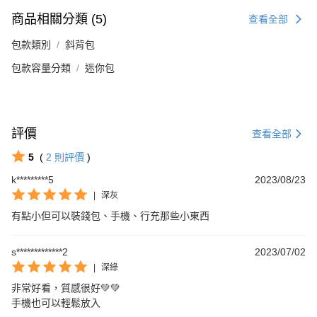
商品相關分類 (5)
查看全部
包款類別
斜背包
包款容量分類
迷你包
評價
查看全部
5
(
2
則評價
)
k*********5
2023/08/23
|
深灰
有點小但可以裝錢包、手機、行充那些小東西
s*************2
2023/07/02
|
深綠
非常好看，質感很好💚💚

手機也可以輕鬆放入