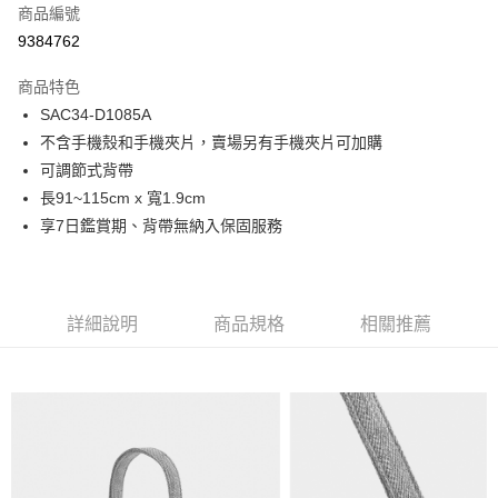
商品編號
超商取貨付款
9384762
LINE Pay
商品特色
Apple Pay
SAC34-D1085A
不含手機殼和手機夾片，賣場另有手機夾片可加購
街口支付
可調節式背帶
悠遊付
長91~115cm x 寬1.9cm
享7日鑑賞期、背帶無納入保固服務
Google Pay
大哥付你分期
相關說明
詳細說明
商品規格
相關推薦
【大哥付你分期使用說明】
1.本服務由台灣大哥大提供，台灣大哥大用戶可立即使用無須另外申請。
運送方式
2.付款方式選擇「大哥付你分期」，訂單成立後會自動跳轉到大哥付的交易
流程，驗證手機門號後，選擇欲分期的期數、繳款截止日，確認付款後即完
全家取貨付款
成交易。
每筆NT$80，滿NT$1,500(含以上)免運費
3.實際核准額度、可分期數及費用金額請依後續交易確認頁面所載為準。
4.訂單成立30分鐘內，如未前往確認交易或遇審核未通過，訂單將自動取
付款後全家取貨
消。如遇「轉專審核」未通過狀況，表示未達大哥付你分期系統評分，恕無
法說明評估內容。
每筆NT$80，滿NT$1,500(含以上)免運費