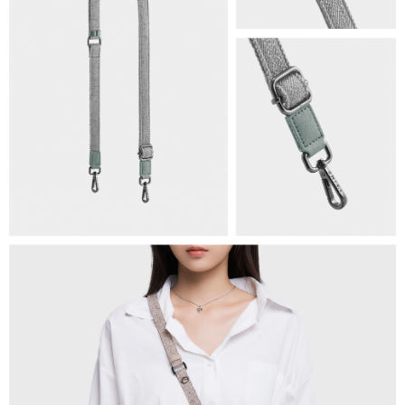
【繳款方式說明】
1.分期款項不併入電信帳單，「大哥付你分期」於每月結算日後寄送繳費提
萊爾富取貨付款
醒簡訊。
每筆NT$80，滿NT$1,500(含以上)免運費
2.透過簡訊連結打開帳單後，可選擇「超商條碼／台灣大直營門市／銀行轉
帳／街口支付／iPASS MONEY」等通路繳費。
付款後萊爾富取貨
【注意事項】
每筆NT$80，滿NT$1,500(含以上)免運費
1.本服務係由「台灣大哥大股份有限公司」（以下簡稱本公司）所提供，讓
用戶於交易時，得透過本服務購買商品或服務，並由商店將買賣／分期付款
7-11取貨付款
買賣價金債權讓與本公司後，依約使用本公司帳單繳交帳款。
每筆NT$80，滿NT$1,500(含以上)免運費
2.基於同意付款使用「大哥付你分期」之契約關係目的，商店將以您的個人
資料（包含姓名、電話或地址）提供予台灣大哥大進項蒐集、處理及利用，
由本公司與您本人進行分期帳單所需資料之確認、核對及更正。
付款後7-11取貨
3.完整用戶服務條款，請詳閱以下連結：
https://oppay.tw/userRule
每筆NT$80，滿NT$1,500(含以上)免運費
宅配（無提供外島）
每筆NT$100，滿NT$1,500(含以上)免運費
宅配
每筆NT$100，滿NT$1,500(含以上)免運費
付款後門市自取
免運費