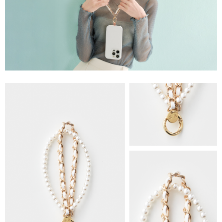
1.分期款項不併入電信帳單，「大哥付你分期」於每月結算日後寄送繳費提
萊爾富取貨付款
醒簡訊。
每筆NT$80，滿NT$1,500(含以上)免運費
2.透過簡訊連結打開帳單後，可選擇「超商條碼／台灣大直營門市／銀行轉
帳／街口支付／iPASS MONEY」等通路繳費。
付款後萊爾富取貨
【注意事項】
每筆NT$80，滿NT$1,500(含以上)免運費
1.本服務係由「台灣大哥大股份有限公司」（以下簡稱本公司）所提供，讓
用戶於交易時，得透過本服務購買商品或服務，並由商店將買賣／分期付款
7-11取貨付款
買賣價金債權讓與本公司後，依約使用本公司帳單繳交帳款。
每筆NT$80，滿NT$1,500(含以上)免運費
2.基於同意付款使用「大哥付你分期」之契約關係目的，商店將以您的個人
資料（包含姓名、電話或地址）提供予台灣大哥大進項蒐集、處理及利用，
由本公司與您本人進行分期帳單所需資料之確認、核對及更正。
付款後7-11取貨
3.完整用戶服務條款，請詳閱以下連結：
https://oppay.tw/userRule
每筆NT$80，滿NT$1,500(含以上)免運費
宅配（無提供外島）
每筆NT$100，滿NT$1,500(含以上)免運費
宅配
每筆NT$100，滿NT$1,500(含以上)免運費
付款後門市自取
免運費