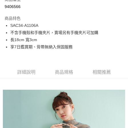
超商取貨付款
9406566
LINE Pay
商品特色
Apple Pay
SAC34-A1106A
不含手機殼和手機夾片，賣場另有手機夾片可加購
街口支付
長18cm 寬3cm
悠遊付
享7日鑑賞期、背帶無納入保固服務
Google Pay
大哥付你分期
詳細說明
商品規格
相關推薦
相關說明
【大哥付你分期使用說明】
1.本服務由台灣大哥大提供，台灣大哥大用戶可立即使用無須另外申請。
運送方式
2.付款方式選擇「大哥付你分期」，訂單成立後會自動跳轉到大哥付的交易
流程，驗證手機門號後，選擇欲分期的期數、繳款截止日，確認付款後即完
全家取貨付款
成交易。
每筆NT$80，滿NT$1,500(含以上)免運費
3.實際核准額度、可分期數及費用金額請依後續交易確認頁面所載為準。
4.訂單成立30分鐘內，如未前往確認交易或遇審核未通過，訂單將自動取
付款後全家取貨
消。如遇「轉專審核」未通過狀況，表示未達大哥付你分期系統評分，恕無
法說明評估內容。
每筆NT$80，滿NT$1,500(含以上)免運費
【繳款方式說明】