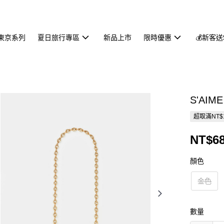
東京系列
夏日旅行專區
新品上市
限時優惠
💰新客送
S'AI
超取滿NT$
NT$6
顏色
金色
數量