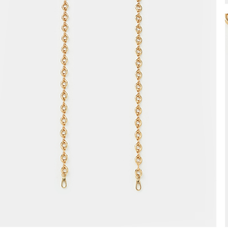
3.完整用
付款後7-1
每筆NT$8
宅配（無
每筆NT$1
宅配
每筆NT$1
付款後門
免運費
海外順豐