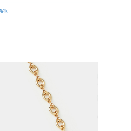
分期
肩背帶
客服
你分期使用說明】
由台灣大哥大提供，台灣大哥大用戶可立即使用無須另外申請。
式選擇「大哥付你分期」，訂單成立後會自動跳轉到大哥付的交易
證手機門號後，選擇欲分期的期數、繳款截止日，確認付款後即
。
付款
准額度、可分期數及費用金額請依後續交易確認頁面所載為準。
0，滿NT$1,500(含以上)免運費
立30分鐘內，如未前往確認交易或遇審核未通過，訂單將自動取
「轉專審核」未通過狀況，表示未達大哥付你分期系統評分，恕
家取貨
評估內容。
式說明】
0，滿NT$1,500(含以上)免運費
項不併入電信帳單，「大哥付你分期」於每月結算日後寄送繳費提
貨付款
訊連結打開帳單後，可選擇「超商條碼／台灣大直營門市／銀行轉
0，滿NT$1,500(含以上)免運費
付／iPASS MONEY」等通路繳費。
項】
爾富取貨
係由「台灣大哥大股份有限公司」（以下簡稱本公司）所提供，讓
0，滿NT$1,500(含以上)免運費
易時，得透過本服務購買商品或服務，並由商店將買賣／分期付
金債權讓與本公司後，依約使用本公司帳單繳交帳款。
付款
意付款使用「大哥付你分期」之契約關係目的，商店將以您的個人
含姓名、電話或地址）提供予台灣大哥大進項蒐集、處理及利
0，滿NT$1,500(含以上)免運費
公司與您本人進行分期帳單所需資料之確認、核對及更正。