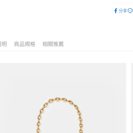
大哥付你
皮革配件
分享
相關說明
全站商品
【大哥付
1.本服務
2.付款方
運送方式
流程，驗
完成交易
全家取貨
說明
商品規格
相關推薦
3.實際核
每筆NT$8
4.訂單成
消。如遇
付款後全
無法說明
【繳款方
每筆NT$8
1.分期款
醒簡訊。
萊爾富取
2.透過簡
每筆NT$8
帳／街口支
【注意事
付款後萊
1.本服務
每筆NT$8
用戶於交
款買賣價
7-11取貨
2.基於同
資料（包
每筆NT$8
用，由本