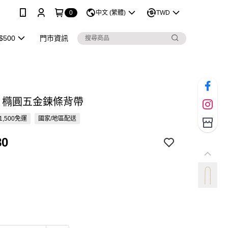
0
中文 (繁體)
TWD
$500
門市資訊
ME 橢圓五金鍊條背帶
1,500免運
國家/地區配送
80