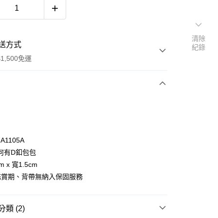
清除
送方式
紀錄
1,500免運
次付款
付款
-A1105A
何有D釦包包
m x 寬1.5cm
鑑賞期、背帶無納入保固服務
類 (2)
y