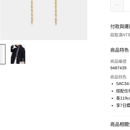
付款與運
超取滿NT$
付款方式
商品特色
信用卡一
商品編號
9487439
超商取貨
商品特色
LINE Pay
SAC34
搭配任
Apple Pay
長119c
街口支付
享7日
悠遊付
商品相關分
Google Pa