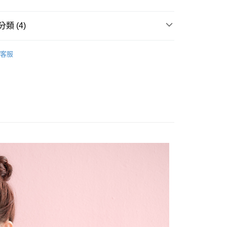
y
分期
類 (4)
你分期使用說明】
收納袋
由台灣大哥大提供，台灣大哥大用戶可立即使用無須另外申請。
客服
式選擇「大哥付你分期」，訂單成立後會自動跳轉到大哥付的交易
推薦
證手機門號後，選擇欲分期的期數、繳款截止日，確認付款後即
。
付款
准額度、可分期數及費用金額請依後續交易確認頁面所載為準。
選購
暖呼呼毛呢系列
0，滿NT$1,500(含以上)免運費
立30分鐘內，如未前往確認交易或遇審核未通過，訂單將自動取
「轉專審核」未通過狀況，表示未達大哥付你分期系統評分，恕
家取貨
評估內容。
式說明】
0，滿NT$1,500(含以上)免運費
項不併入電信帳單，「大哥付你分期」於每月結算日後寄送繳費提
貨付款
訊連結打開帳單後，可選擇「超商條碼／台灣大直營門市／銀行轉
0，滿NT$1,500(含以上)免運費
付／iPASS MONEY」等通路繳費。
項】
爾富取貨
係由「台灣大哥大股份有限公司」（以下簡稱本公司）所提供，讓
0，滿NT$1,500(含以上)免運費
易時，得透過本服務購買商品或服務，並由商店將買賣／分期付
金債權讓與本公司後，依約使用本公司帳單繳交帳款。
付款
意付款使用「大哥付你分期」之契約關係目的，商店將以您的個人
含姓名、電話或地址）提供予台灣大哥大進項蒐集、處理及利
0，滿NT$1,500(含以上)免運費