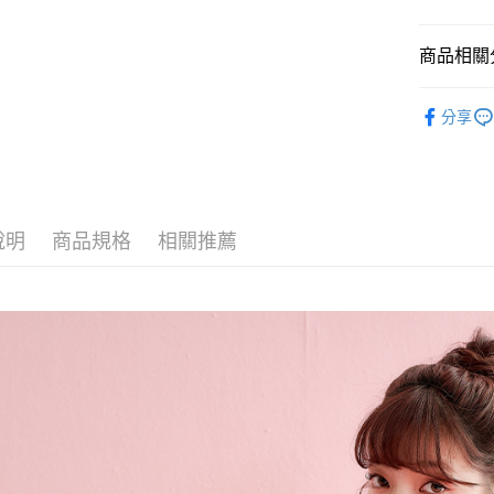
Google Pa
大哥付你
商品相關分
相關說明
【大哥付
皮革配件
1.本服務
分享
2.付款方
人氣商品
運送方式
流程，驗
全站商品
完成交易
全家取貨
3.實際核
包款材質
每筆NT$8
4.訂單成
消。如遇
說明
商品規格
相關推薦
付款後全
無法說明
【繳款方
每筆NT$8
1.分期款
醒簡訊。
萊爾富取
2.透過簡
每筆NT$8
帳／街口支
【注意事
付款後萊
1.本服務
每筆NT$8
用戶於交
款買賣價
7-11取貨
2.基於同
資料（包
每筆NT$8