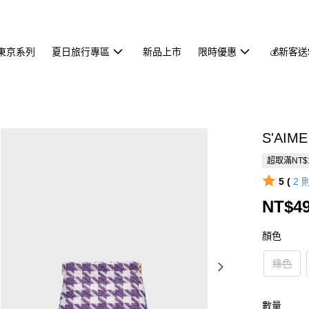
東京系列
夏日旅行專區
新品上市
限時優惠
💰新客送
S'AI
超取滿NT$
5 (
2
NT$4
顏色
綠色
數量