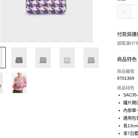
付款與運
超取滿NT$
付款方式
商品特色
信用卡一
商品編號
9701369
超商取貨
商品特色
LINE Pay
SAC35
鐵片開
Apple Pay
內部單
街口支付
適用包
長13cm
悠遊付
享7日