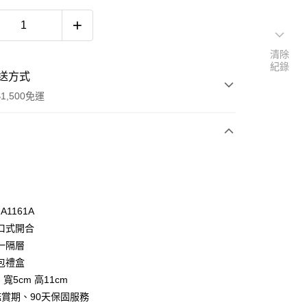
清除
紀錄
送方式
1,500免運
次付款
付款
-A1161A
口式開合
一隔層
包禮盒
 寬5cm 高11cm
鑑賞期、90天保固服務