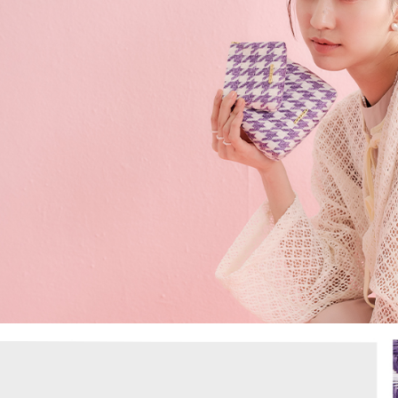
用，由本
3.完整用
付款後7-1
每筆NT$8
宅配（無
每筆NT$1
宅配
每筆NT$1
付款後門
免運費
海外順豐