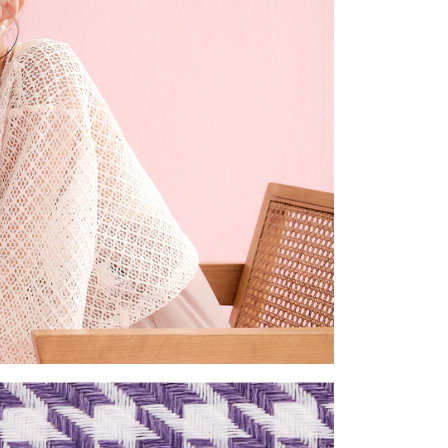
公司與您本人進行分期帳單所需資料之確認、核對及更正。
戶服務條款，請詳閱以下連結：
https://oppay.tw/userRule
1取貨
0，滿NT$1,500(含以上)免運費
提供外島）
00，滿NT$1,500(含以上)免運費
00，滿NT$1,500(含以上)免運費
市自取
配送
查看運費