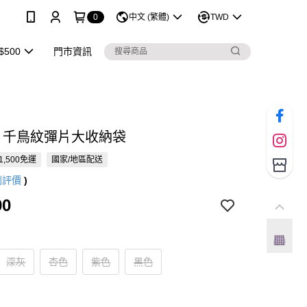
0
中文 (繁體)
TWD
$500
門市資訊
ME 千鳥紋彈片大收納袋
1,500免運
國家/地區配送
則評價
)
90
深灰
杏色
紫色
黑色