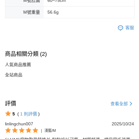
M號肚圍
60~75cm
M號重量
56.6g
客服
商品相關分類 (2)
人氣商品推薦
全站商品
評價
查看全部
5
(
1
則評價
)
linlingchun007
2025/10/24
|
淺藍/M