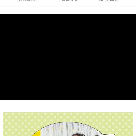
1.分期款項不併入電信帳單，「大哥付你分期」於每月結算日後寄送繳費提
萊爾富取貨付款
醒簡訊。
每筆NT$80，滿NT$1,500(含以上)免運費
2.透過簡訊連結打開帳單後，可選擇「超商條碼／台灣大直營門市／銀行轉
帳／街口支付／iPASS MONEY」等通路繳費。
付款後萊爾富取貨
【注意事項】
每筆NT$80，滿NT$1,500(含以上)免運費
1.本服務係由「台灣大哥大股份有限公司」（以下簡稱本公司）所提供，讓
用戶於交易時，得透過本服務購買商品或服務，並由商店將買賣／分期付款
7-11取貨付款
買賣價金債權讓與本公司後，依約使用本公司帳單繳交帳款。
每筆NT$80，滿NT$1,500(含以上)免運費
2.基於同意付款使用「大哥付你分期」之契約關係目的，商店將以您的個人
資料（包含姓名、電話或地址）提供予台灣大哥大進項蒐集、處理及利用，
由本公司與您本人進行分期帳單所需資料之確認、核對及更正。
付款後7-11取貨
3.完整用戶服務條款，請詳閱以下連結：
https://oppay.tw/userRule
每筆NT$80，滿NT$1,500(含以上)免運費
宅配（無提供外島）
每筆NT$100，滿NT$1,500(含以上)免運費
宅配
每筆NT$100，滿NT$1,500(含以上)免運費
付款後門市自取
免運費