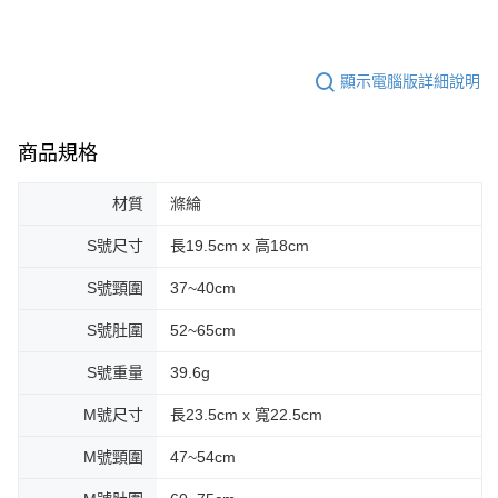
顯示電腦版詳細說明
商品規格
材質
滌綸
S號尺寸
長19.5cm x 高18cm
S號頸圍
37~40cm
S號肚圍
52~65cm
S號重量
39.6g
M號尺寸
長23.5cm x 寬22.5cm
M號頸圍
47~54cm