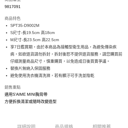
超商取貨付款
9817091
LINE Pay
商品特色
Apple Pay
SPT35-D9002M
S尺寸-長19.5cm 高18cm
街口支付
M尺寸-長23.5cm 高22.5cm
悠遊付
享7日鑑賞期，由於本商品為接觸型衛生用品，為避免傳染疾
病，如欲退貨請勿拆封，拆封後恕不提供退貨服務，請您購買前
Google Pay
仔細測量商品尺寸，慎重購買，以免造成日後買賣爭議。
大哥付你分期
替換片無納入保固服務
相關說明
避免使用洗衣機清洗滌，若有髒汙可手洗並陰乾
【大哥付你分期使用說明】
1.本服務由台灣大哥大提供，台灣大哥大用戶可立即使用無須另外申請。
銷售重點
運送方式
2.付款方式選擇「大哥付你分期」，訂單成立後會自動跳轉到大哥付的交易
適用S'AIME MINI胸背帶
流程，驗證手機門號後，選擇欲分期的期數、繳款截止日，確認付款後即完
全家取貨付款
成交易。
方便拆換清潔或隨時改變造型
每筆NT$80，滿NT$1,500(含以上)免運費
3.實際核准額度、可分期數及費用金額請依後續交易確認頁面所載為準。
4.訂單成立30分鐘內，如未前往確認交易或遇審核未通過，訂單將自動取
付款後全家取貨
消。如遇「轉專審核」未通過狀況，表示未達大哥付你分期系統評分，恕無
法說明評估內容。
每筆NT$80，滿NT$1,500(含以上)免運費
【繳款方式說明】
詳細說明
商品規格
相關推薦