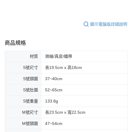
顯示電腦版詳細說明
商品規格
材質
滌綸/真皮/織帶
S號尺寸
長19.5cm x 高18cm
S號頸圍
37~40cm
S號肚圍
52~65cm
S號重量
133.8g
M號尺寸
長23.5cm x 寬22.5cm
M號頸圍
47~54cm