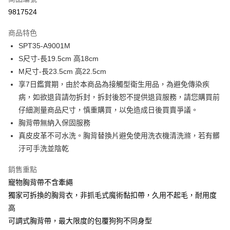
超商取貨付款
9817524
LINE Pay
商品特色
Apple Pay
SPT35-A9001M
S尺寸-長19.5cm 高18cm
街口支付
M尺寸-長23.5cm 高22.5cm
悠遊付
享7日鑑賞期，由於本商品為接觸型衛生用品，為避免傳染疾
病，如欲退貨請勿拆封，拆封後恕不提供退貨服務，請您購買前
Google Pay
仔細測量商品尺寸，慎重購買，以免造成日後買賣爭議。
大哥付你分期
胸背帶無納入保固服務
相關說明
真皮皮革不可水洗。胸背替換片避免使用洗衣機清洗滌，若有髒
【大哥付你分期使用說明】
汙可手洗並陰乾
1.本服務由台灣大哥大提供，台灣大哥大用戶可立即使用無須另外申請。
運送方式
2.付款方式選擇「大哥付你分期」，訂單成立後會自動跳轉到大哥付的交易
銷售重點
流程，驗證手機門號後，選擇欲分期的期數、繳款截止日，確認付款後即完
全家取貨付款
成交易。
寵物胸背帶不含牽繩
每筆NT$80，滿NT$1,500(含以上)免運費
3.實際核准額度、可分期數及費用金額請依後續交易確認頁面所載為準。
獨家可拆換的胸背衣，非抓毛式魔術黏扣帶，久用不起毛，耐用度
4.訂單成立30分鐘內，如未前往確認交易或遇審核未通過，訂單將自動取
付款後全家取貨
高
消。如遇「轉專審核」未通過狀況，表示未達大哥付你分期系統評分，恕無
法說明評估內容。
每筆NT$80，滿NT$1,500(含以上)免運費
可調式胸背帶，最大限度的包覆狗狗不同身型
【繳款方式說明】