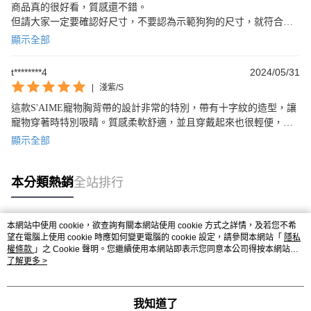
商品真的很好看，質感還不錯。

但請大家一定要確認好尺寸，不要認為示範狗狗的尺寸，就符合你
家可愛的狗狗，買最小的也不是小型犬但還是太大。

顯示全部
要退貨客服會氣死你，回覆慢就算了，

問題也只挑想回答的回應：）問贈品保留的問題最後也沒回覆 還會
t********4
2024/05/31
斷片- -

|
淺紫/S
問我要保留什麼商品，結果算我要保留的商品金額當退款金額，還
這款S'AIME寵物胸背帶的設計非常的特別，帶有十字紋的造型，讓
會硬扯胸背帶=胸背衣，問題我要保留的是牽繩，跟胸背什麼關係，
寵物穿著時特別吸睛。質感柔軟舒適，並且穿戴起來也很輕便，十
總之客服人員水準不一，讓人對品牌卻步 謝謝
分適合搭配寵物外出活動使用。非常推薦！
顯示全部
本分類熱銷
全站排行
本網站中使用 cookie，欲查詢有關本網站使用 cookie 方式之詳情，及若您不希
熱門標籤
望在電腦上使用 cookie 時應如何變更電腦的 cookie 設定，請參閱本網站「
隱私
權條款
」之 Cookie 聲明。您繼續使用本網站即表示您同意本公司得按本網站使
用條款之 Cookie 聲明使用 cookie。
了解更多 >
我知道了