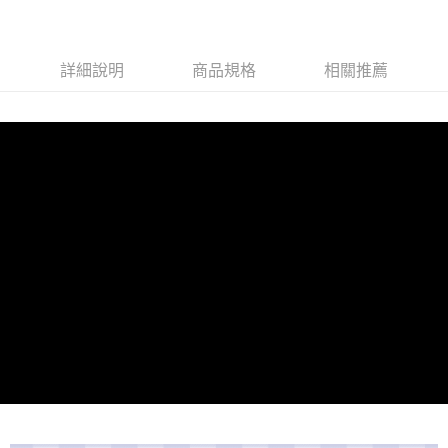
1.分期款項不併入電信帳單，「大哥付你分期」於每月結算日後寄送繳費提
萊爾富取貨付款
醒簡訊。
每筆NT$80，滿NT$1,500(含以上)免運費
2.透過簡訊連結打開帳單後，可選擇「超商條碼／台灣大直營門市／銀行轉
帳／街口支付／iPASS MONEY」等通路繳費。
詳細說明
商品規格
相關推薦
付款後萊爾富取貨
【注意事項】
每筆NT$80，滿NT$1,500(含以上)免運費
1.本服務係由「台灣大哥大股份有限公司」（以下簡稱本公司）所提供，讓
用戶於交易時，得透過本服務購買商品或服務，並由商店將買賣／分期付款
7-11取貨付款
買賣價金債權讓與本公司後，依約使用本公司帳單繳交帳款。
每筆NT$80，滿NT$1,500(含以上)免運費
2.基於同意付款使用「大哥付你分期」之契約關係目的，商店將以您的個人
資料（包含姓名、電話或地址）提供予台灣大哥大進項蒐集、處理及利用，
由本公司與您本人進行分期帳單所需資料之確認、核對及更正。
付款後7-11取貨
3.完整用戶服務條款，請詳閱以下連結：
https://oppay.tw/userRule
每筆NT$80，滿NT$1,500(含以上)免運費
宅配（無提供外島）
每筆NT$100，滿NT$1,500(含以上)免運費
宅配
每筆NT$100，滿NT$1,500(含以上)免運費
付款後門市自取
免運費